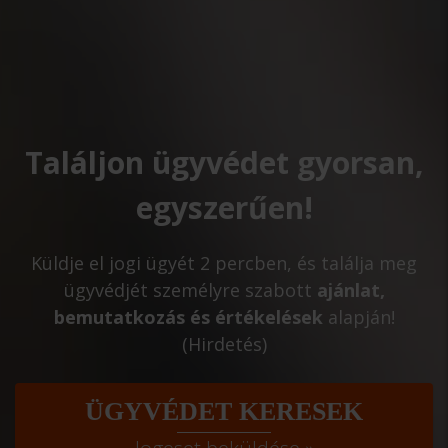
Találjon ügyvédet gyorsan,
egyszerűen!
Küldje el jogi ügyét 2 percben, és találja meg
ügyvédjét személyre szabott
ajánlat,
bemutatkozás és értékelések
alapján!
(Hirdetés)
ÜGYVÉDET KERESEK
Jogeset beküldése »