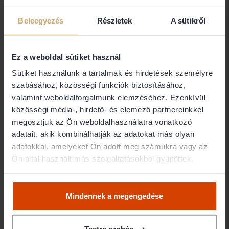
Dr Kiss Zsolt Ernő ügyvéd
Beleegyezés
Részletek
A sütikről
1055 Budapest
Ez a weboldal sütiket használ
Dr Koltai Ildikó
Sütiket használunk a tartalmak és hirdetések személyre
Dr Koltai Ildikó egyéni ügyvéd
szabásához, közösségi funkciók biztosításához,
valamint weboldalforgalmunk elemzéséhez. Ezenkívül
1132 Budapest
közösségi média-, hirdető- és elemező partnereinkkel
megosztjuk az Ön weboldalhasználatra vonatkozó
adatait, akik kombinálhatják az adatokat más olyan
dr Kopátsy Gergely
adatokkal, amelyeket Ön adott meg számukra vagy az
dr Kopátsy Gergely egéni ügyvéd
Ön által használt más szolgáltatásokból gyűjtöttek.
2111 erdőkertes
Mindennek a megengedése
Dr Mikola Emese Ágota