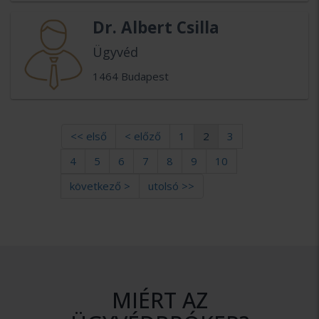
Dr. Albert Csilla
Ügyvéd
1464 Budapest
<< első
< előző
1
2
3
4
5
6
7
8
9
10
következő >
utolsó >>
MIÉRT AZ