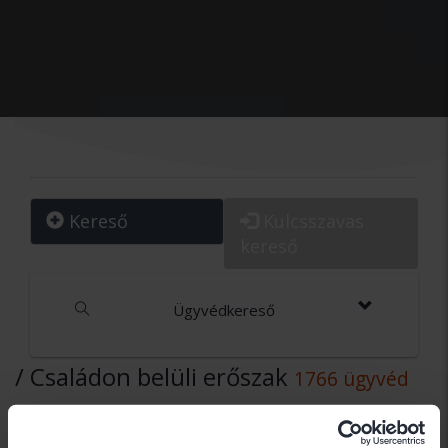
Kereső
Kulcsszavas
kereső
Ügyvédkereső
/ Családon belüli erőszak
1766 ügyvéd
Dr Kiss Zsolt Ernő