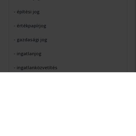
- építési jog
- értékpapírjog
- gazdasági jog
- ingatlanjog
- ingatlanközvetítés
- kártérítési jog
- kereskedelmi jog
- közigazgatási jog
- közlekedési jog