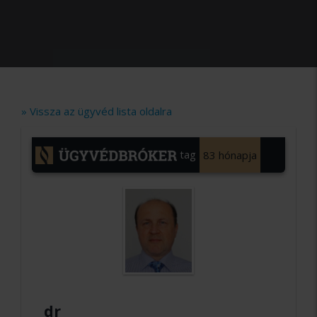
» Vissza az ügyvéd lista oldalra
tag
83 hónapja
dr