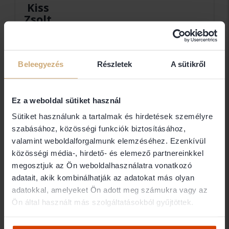
Kiss
Zsolt
Ernő
ügyvéd
Beleegyezés
Részletek
A sütikről
dr Kiss Zsolt Ernő
Ez a weboldal sütiket használ
Elérhetőségek
Sütiket használunk a tartalmak és hirdetések személyre
szabásához, közösségi funkciók biztosításához,
1055 Budapest Stollár Béla utca 12/C.1./2.
valamint weboldalforgalmunk elemzéséhez. Ezenkívül
+36 30 990 0181
közösségi média-, hirdető- és elemező partnereinkkel
Ügyfélfogadás
megosztjuk az Ön weboldalhasználatra vonatkozó
adatait, akik kombinálhatják az adatokat más olyan
email:drkisszseugyved@gmail.com
adatokkal, amelyeket Ön adott meg számukra vagy az
Ön által használt más szolgáltatásokból gyűjtöttek.