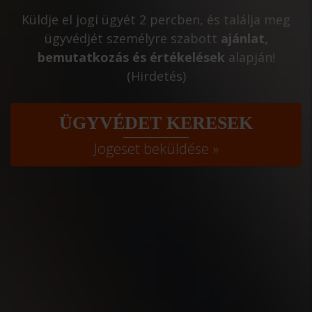
Küldje el jogi ügyét 2 percben, és találja meg
ügyvédjét személyre szabott
ajánlat,
bemutatkozás és értékelések
alapján!
(Hirdetés)
ÜGYVÉDET KERESEK
Jogeset beküldése »