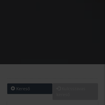
Kereső
Kulcsszavas
kereső