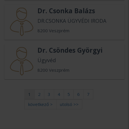
Dr. Csonka Balázs
DR.CSONKA ÜGYVÉDI IRODA
8200 Veszprém
Dr. Csöndes Györgyi
Ügyvéd
8200 Veszprém
1
2
3
4
5
6
7
következő >
utolsó >>