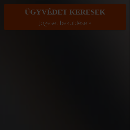
ÜGYVÉDET KERESEK
Jogeset beküldése »