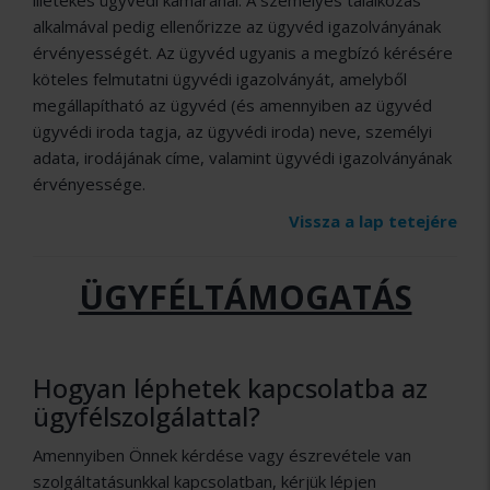
illetékes ügyvédi kamaránál. A személyes találkozás
alkalmával pedig ellenőrizze az ügyvéd igazolványának
érvényességét. Az ügyvéd ugyanis a megbízó kérésére
köteles felmutatni ügyvédi igazolványát, amelyből
megállapítható az ügyvéd (és amennyiben az ügyvéd
ügyvédi iroda tagja, az ügyvédi iroda) neve, személyi
adata, irodájának címe, valamint ügyvédi igazolványának
érvényessége.
Vissza a lap tetejére
ÜGYFÉLTÁMOGATÁS
Hogyan léphetek kapcsolatba az
ügyfélszolgálattal?
Amennyiben Önnek kérdése vagy észrevétele van
szolgáltatásunkkal kapcsolatban, kérjük lépjen