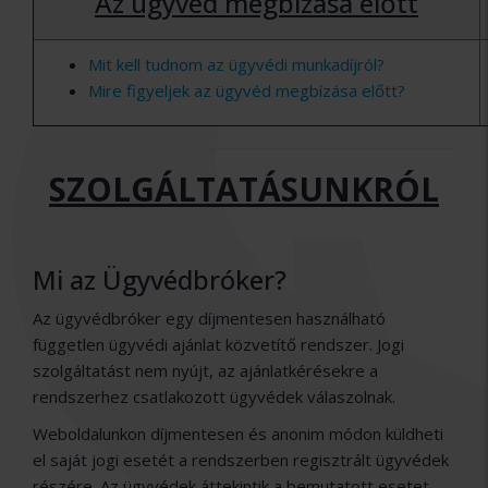
Az ügyvéd megbízása előtt
Mit kell tudnom az ügyvédi munkadíjról?
Mire figyeljek az ügyvéd megbízása előtt?
SZOLGÁLTATÁSUNKRÓL
Mi az Ügyvédbróker?
Az ügyvédbróker egy díjmentesen használható
független ügyvédi ajánlat közvetítő rendszer. Jogi
szolgáltatást nem nyújt, az ajánlatkérésekre a
rendszerhez csatlakozott ügyvédek válaszolnak.
Weboldalunkon díjmentesen és anonim módon küldheti
el saját jogi esetét a rendszerben regisztrált ügyvédek
részére. Az ügyvédek áttekintik a bemutatott esetet,