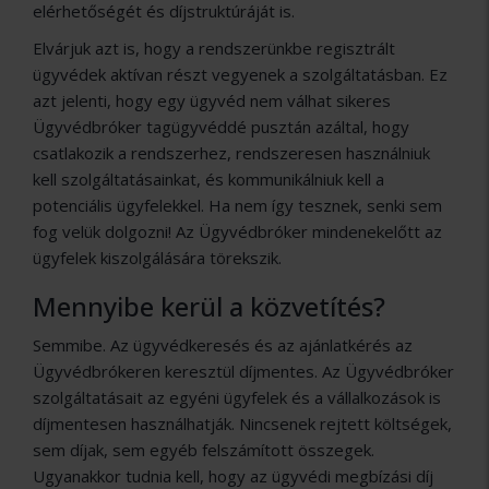
elérhetőségét és díjstruktúráját is.
Elvárjuk azt is, hogy a rendszerünkbe regisztrált
ügyvédek aktívan részt vegyenek a szolgáltatásban. Ez
azt jelenti, hogy egy ügyvéd nem válhat sikeres
Ügyvédbróker tagügyvéddé pusztán azáltal, hogy
csatlakozik a rendszerhez, rendszeresen használniuk
kell szolgáltatásainkat, és kommunikálniuk kell a
potenciális ügyfelekkel. Ha nem így tesznek, senki sem
fog velük dolgozni! Az Ügyvédbróker mindenekelőtt az
ügyfelek kiszolgálására törekszik.
Mennyibe kerül a közvetítés?
Semmibe. Az ügyvédkeresés és az ajánlatkérés az
Ügyvédbrókeren keresztül díjmentes. Az Ügyvédbróker
szolgáltatásait az egyéni ügyfelek és a vállalkozások is
díjmentesen használhatják. Nincsenek rejtett költségek,
sem díjak, sem egyéb felszámított összegek.
Ugyanakkor tudnia kell, hogy az ügyvédi megbízási díj