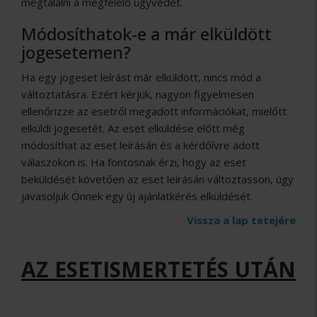
megtalálni a megfelelő ügyvédet.
Módosíthatok-e a már elküldött
jogesetemen?
Ha egy jogeset leírást már elküldött, nincs mód a
változtatásra. Ezért kérjük, nagyon figyelmesen
ellenőrizze az esetről megadott információkat, mielőtt
elküldi jogesetét. Az eset elküldése előtt még
módosíthat az eset leírásán és a kérdőívre adott
válaszokon is. Ha fontosnak érzi, hogy az eset
beküldését követően az eset leírásán változtasson, úgy
javasoljuk Önnek egy új ajánlatkérés elküldését.
Vissza a lap tetejére
AZ
ESETISMERTETÉS
UTÁN