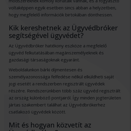
módszereknek komoly korlátaik vannak, és a fogyasztó
voltaképpen egyik esetben sincs abban a helyzetben,
hogy megfelelő információk birtokában dönthessen.
Kik kereshetnek az Ügyvédbróker
segítségével ügyvédet?
Az Ügyvédbróker hatékony eszköze a megfelelő
ügyvéd felkutatásában magánszemélyeknek és
gazdasági társaságoknak egyaránt.
Weboldalunkon bárki díjmentesen és
személyazonossága felfedése nélkül elküldheti saját
jogi esetét a rendszerben regisztrált ügyvédek
részére. Rendszerünkben több száz ügyvéd regisztrált
az ország különböző pontjairól. Így minden jogterületen
jártas szakembert találhat az Ügyvédbrókerhez
csatlakozó ügyvédek között.
Mit és hogyan közvetít az