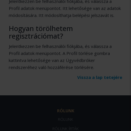
Jelentkezzen be felhasználói fiókjába, és válassza a
Profil adatok menüpontot. Itt lehetősége van az adatok
módosítására. Itt módosíthatja belépési jelszavát is.
Hogyan törölhetem
regisztrációmat?
Jelentkezzen be felhasználói fiókjába, és válassza a
Profil adatok menüpontot. A Profil törlése gombra
kattintva lehetősége van az Ügyvédbróker
rendszeréhez való hozzáférése törlésére.
Vissza a lap tetejére
RÓLUNK
RÓLUNK
RÓLUNK ÍRTÁK