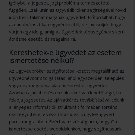
igénybe, a jogeset, jogi probléma természetétől
függően. Ezek után az Ügyvédbróker segítségével rövid
időn belül találhat magának ügyvédet. Előfordulhat, hogy
azonnal választ kap ügyvédeinktől, de javasoljuk, hogy
várjon egy ideig, amíg az ügyvédek többségének sikerül
átnéznie esetét, és reagálnia rá.
Kereshetek-e ügyvédet az esetem
ismertetése nélkül?
Az Ügyvédbróker szolgáltatásai között megtalálható az
ügyvédnévsor szolgáltatás, ahol egyszerűen, település
vagy név megadása alapján kereshet ügyvédet.
Azonban ajánlatkérésre csak akkor van lehetősége, ha
feladja jogesetét. Az ajánlatkérés továbbításával célunk
a lényeges információk strukturált formában történő
összegyűjtése, és ezáltal az ideális ügyfél/ügyvéd
párok megtalálása. Ezért van szükség arra, hogy Ön
ismertesse esetét weboldalunkon, hogy segíthessünk