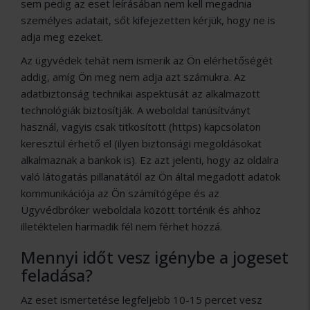
sem pedig az eset leírásában nem kell megadnia
személyes adatait, sőt kifejezetten kérjük, hogy ne is
adja meg ezeket.
Az ügyvédek tehát nem ismerik az Ön elérhetőségét
addig, amíg Ön meg nem adja azt számukra. Az
adatbiztonság technikai aspektusát az alkalmazott
technológiák biztosítják. A weboldal tanúsítványt
használ, vagyis csak titkosított (https) kapcsolaton
keresztül érhető el (ilyen biztonsági megoldásokat
alkalmaznak a bankok is). Ez azt jelenti, hogy az oldalra
való látogatás pillanatától az Ön által megadott adatok
kommunikációja az Ön számítógépe és az
Ügyvédbróker weboldala között történik és ahhoz
illetéktelen harmadik fél nem férhet hozzá.
Mennyi időt vesz igénybe a jogeset
feladása?
Az eset ismertetése legfeljebb 10-15 percet vesz