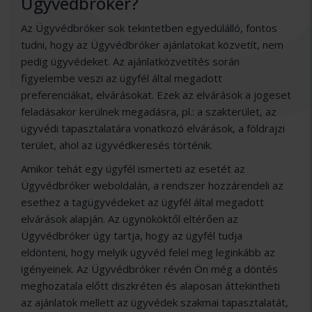
Ügyvédbróker?
Az Ügyvédbróker sok tekintetben egyedülálló, fontos
tudni, hogy az Ügyvédbróker ajánlatokat közvetít, nem
pedig ügyvédeket. Az ajánlatközvetítés során
figyelembe veszi az ügyfél által megadott
preferenciákat, elvárásokat. Ezek az elvárások a jogeset
feladásakor kerülnek megadásra, pl.: a szakterület, az
ügyvédi tapasztalatára vonatkozó elvárások, a földrajzi
terület, ahol az ügyvédkeresés történik.
Amikor tehát egy ügyfél ismerteti az esetét az
Ügyvédbróker weboldalán, a rendszer hozzárendeli az
esethez a tagügyvédeket az ügyfél által megadott
elvárások alapján. Az ügynököktől eltérően az
Ügyvédbróker úgy tartja, hogy az ügyfél tudja
eldönteni, hogy melyik ügyvéd felel meg leginkább az
igényeinek. Az Ügyvédbróker révén Ön még a döntés
meghozatala előtt diszkréten és alaposan áttekintheti
az ajánlatok mellett az ügyvédek szakmai tapasztalatát,