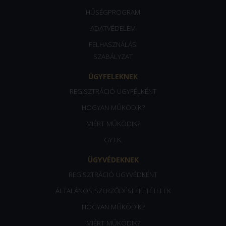
HŰSÉGPROGRAM
ADATVÉDELEM
FELHASZNÁLÁSI
SZABÁLYZAT
ÜGYFELEKNEK
REGISZTRÁCIÓ ÜGYFÉLKÉNT
HOGYAN MŰKÖDIK?
MIÉRT MŰKÖDIK?
GY.I.K.
ÜGYVÉDEKNEK
REGISZTRÁCIÓ ÜGYVÉDKÉNT
ÁLTALÁNOS SZERZŐDÉSI FELTÉTELEK
HOGYAN MŰKÖDIK?
MIÉRT MŰKÖDIK?