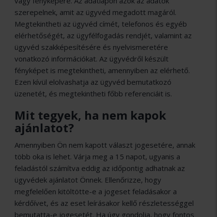
vagy fényképére. Az adatlapon azok az adatok
szerepelnek, amit az ügyvéd megadott magáról.
Megtekintheti az ügyvéd címét, telefonos és egyéb
elérhetőségét, az ügyfélfogadás rendjét, valamint az
ügyvéd szakképesítésére és nyelvismeretére
vonatkozó információkat. Az ügyvédről készült
fényképet is megtekintheti, amennyiben az elérhető.
Ezen kívül elolvashatja az ügyvéd bemutatkozó
üzenetét, és megtekintheti főbb referenciáit is.
Mit tegyek, ha nem kapok
ajánlatot?
Amennyiben Ön nem kapott választ jogesetére, annak
több oka is lehet. Várja meg a 15 napot, ugyanis a
feladástól számítva eddig az időpontig adhatnak az
ügyvédek ajánlatot Önnek. Ellenőrizze, hogy
megfelelően kitöltötte-e a jogeset feladásakor a
kérdőívet, és az eset leírásakor kellő részletességgel
bemutatta-e jogesetét. Ha úgy gondolja, hogy fontos