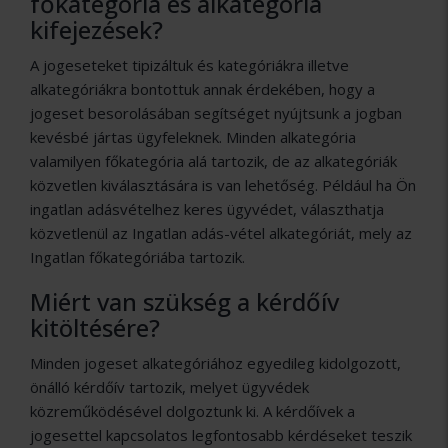
főkategória és alkategória
kifejezések?
A jogeseteket tipizáltuk és kategóriákra illetve
alkategóriákra bontottuk annak érdekében, hogy a
jogeset besorolásában segítséget nyújtsunk a jogban
kevésbé jártas ügyfeleknek. Minden alkategória
valamilyen főkategória alá tartozik, de az alkategóriák
közvetlen kiválasztására is van lehetőség. Például ha Ön
ingatlan adásvételhez keres ügyvédet, választhatja
közvetlenül az Ingatlan adás-vétel alkategóriát, mely az
Ingatlan főkategóriába tartozik.
Miért van szükség a kérdőív
kitöltésére?
Minden jogeset alkategóriához egyedileg kidolgozott,
önálló kérdőív tartozik, melyet ügyvédek
közreműködésével dolgoztunk ki. A kérdőívek a
jogesettel kapcsolatos legfontosabb kérdéseket teszik