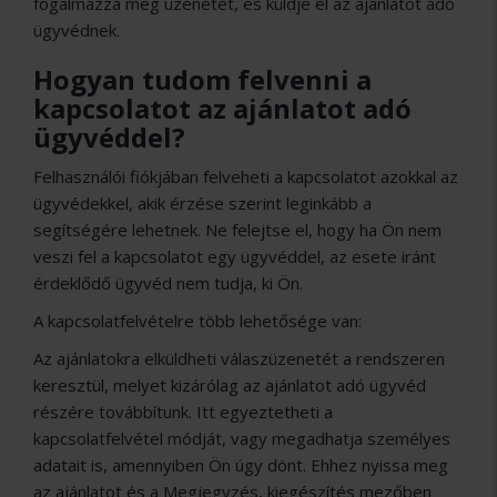
fogalmazza meg üzenetét, és küldje el az ajánlatot adó
ügyvédnek.
Hogyan tudom felvenni a
kapcsolatot az ajánlatot adó
ügyvéddel?
Felhasználói fiókjában felveheti a kapcsolatot azokkal az
ügyvédekkel, akik érzése szerint leginkább a
segítségére lehetnek. Ne felejtse el, hogy ha Ön nem
veszi fel a kapcsolatot egy ügyvéddel, az esete iránt
érdeklődő ügyvéd nem tudja, ki Ön.
A kapcsolatfelvételre több lehetősége van:
Az ajánlatokra elküldheti válaszüzenetét a rendszeren
keresztül, melyet kizárólag az ajánlatot adó ügyvéd
részére továbbítunk. Itt egyeztetheti a
kapcsolatfelvétel módját, vagy megadhatja személyes
adatait is, amennyiben Ön úgy dönt. Ehhez nyissa meg
az ajánlatot és a Megjegyzés, kiegészítés mezőben