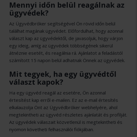
Mennyi időn belül reagálnak az
ügyvédek?
Az Ügyvédbróker segítségével Ön rövid időn belül
találhat magának ügyvédet. Előfordulhat, hogy azonnal
választ kap az ügyvédektől, de javasoljuk, hogy várjon
egy ideig, amíg az ügyvédek többségének sikerül
átnéznie esetét, és reagálnia rá. Ajánlatot a feladástól
számított 15 napon belül adhatnak Önnek az ügyvédek.
Mit tegyek, ha egy ügyvédtől
választ kapok?
Ha egy ügyvéd reagál az esetére, Ön azonnal
értesítést kap erről e-mailen. Ez az e-mail értesítés
elkalauzolja Önt az Ügyvédbróker webhelyére, ahol
megtekintheti az ügyvéd részletes ajánlatát és profilját.
Az ügyvédek válaszait közvetlenül is megtekintheti és
nyomon követheti felhasználói fiókjában.