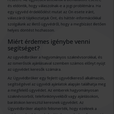
és eldöntik, hogy válaszolnak-e a jogi problémára. Ha
egy ügyvéd érdeklődést mutat az Ön esete iránt,
válaszáról tájékoztatjuk Önt, és háttér-információkkal
szolgálunk az illető ügyvédről, hogy a megbízást illetően
helyes döntést hozhasson.
Miért érdemes igénybe venni
segítséget?
Az ügyvédbróker a hagyományos szaknévsorokkal, és
az ismerősök ajánlásaival szemben számos előnyt nyújt
az ügyvédet keresők számára.
Az Ügyvédbróker egy fejlett ügyvédkereső alkalmazás,
segítségével az ügyvédi ajánlatok alapján találhatja meg
a megfelelő ügyvédet. Az emberek hagyományosan
szaknévsorból, telefonkönyvekből vagy ajánlásokon,
barátokon keresztül keresnek ügyvédet. Az
Ügyvédbróker alapítói felismerték, hogy ezeknek a