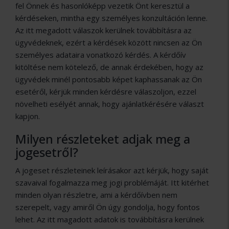
fel Önnek és hasonlóképp vezetik Önt keresztül a
kérdéseken, mintha egy személyes konzultáción lenne.
Az itt megadott válaszok kerülnek továbbításra az
ügyvédeknek, ezért a kérdések között nincsen az Ön
személyes adataira vonatkozó kérdés. A kérdőív
kitöltése nem kötelező, de annak érdekében, hogy az
ügyvédek minél pontosabb képet kaphassanak az Ön
esetéről, kérjük minden kérdésre válaszoljon, ezzel
növelheti esélyét annak, hogy ajánlatkérésére választ
kapjon.
Milyen részleteket adjak meg a
jogesetről?
A jogeset részleteinek leírásakor azt kérjük, hogy saját
szavaival fogalmazza meg jogi problémáját. Itt kitérhet
minden olyan részletre, ami a kérdőívben nem
szerepelt, vagy amiről Ön úgy gondolja, hogy fontos
lehet. Az itt magadott adatok is továbbításra kerülnek