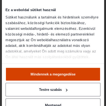
bűncselekmények, vagyon elleni bűncselekmények (pl.
Ez a weboldal sütiket használ
pénzmosás, sikkasztás, csalás, lopás, vesztegetés),
közlekedés szabálytalanságok (pl. gyorshajtás, ittas
Sütiket használunk a tartalmak és hirdetések személyre
vezetés), kábítószeres bűncselekmények, adócsalás, nemi
szabásához, közösségi funkciók biztosításához,
erőszak és szexuális zaklatás esetében
valamint weboldalforgalmunk elemzéséhez. Ezenkívül
közösségi média-, hirdető- és elemező partnereinkkel
Ha büntetőjogi ügyvédet keres, kérjen személyre
megosztjuk az Ön weboldalhasználatra vonatkozó
szabott ajánlatokat, válasszon jogi szakértőt
adatait, akik kombinálhatják az adatokat más olyan
értékelések, bemutatkozások, árak, díjak
adatokkal, amelyeket Ön adott meg számukra vagy az
alapján:
büntetőjogi ügy beküldése.
Ön által használt más szolgáltatásokból gyűjtöttek.
/ Büntető jog
544 ügyvéd
Mindennek a megengedése
Ahmadné dr Labanics
Éva
Testre szabás
Ahmadné dr Labanics Éva egyéni
ügyvéd
Megtagad