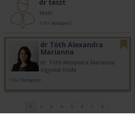
dr teszt
teszt
1161 Budapest
dr Tóth Alexandra
Marianna
dr. Tóth Alexandra Marianna
Ügyvédi Iroda
1182 Budapest
1
2
3
4
5
6
7
8
9
10
következő >
utolsó >>