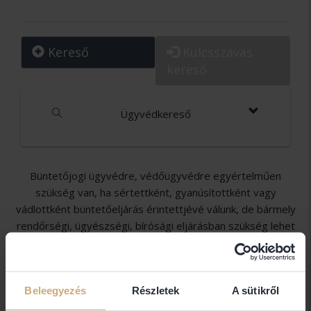
Kereső
Kulcsszavas
kereső
Ügyvédkereső
Büntetőjogi ügyvédre, védőügyvédre egyértelműen
szükség van, ha sértettként, gyanúsítottként vagy
vádlottként büntetőeljárás érintettjévé válunk, de bármely
rendőrségi, ügyészségi, bírósági eljárásban szükség lehet
ilyen jogi képviseletre. Megfelelő jogi védelem hiányában
könnyű olyan hibákat elkövetni, amelyek a büntetőeljárás
során már nem jóvátehetők, így érdemes minél hamarabb
Beleegyezés
Részletek
A sütikről
jogi képviselőt választani. Büntetőjogi ügyvéd
közreműködését kérje többek között erőszakos