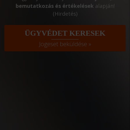
bemutatkozás és értékelések
alapján!
(Hirdetés)
ÜGYVÉDET KERESEK
Jogeset beküldése »