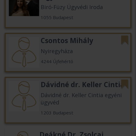
Biró-Füzy Ügyvédi Iroda
1055 Budapest
Csontos Mihály
Nyiregyháza
4244 Újfehértó
Dávidné dr. Keller Cintia
Dávidné dr. Keller Cintia egyéni
ügyvéd
1203 Budapest
Deákné Dr. Zsolcai