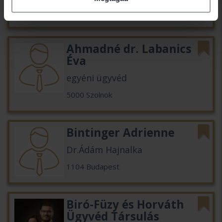
5000 Szolnok
Ahmadné dr. Labanics
Éva
egyéni ügyvéd
5000 Szolnok
Bintinger Adrienne
Dr.Ádám Hajnalka
1104 Budapest
Biró-Füzy és Horváth
Ügyvéd Társulás