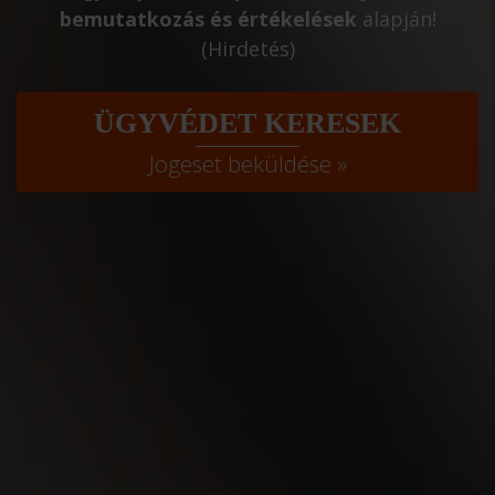
bemutatkozás és értékelések
alapján!
(Hirdetés)
ÜGYVÉDET KERESEK
Jogeset beküldése »