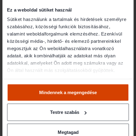
Ez a weboldal sütiket használ
Ahmadné dr Labanics Éva
Sütiket használunk a tartalmak és hirdetések személyre
szabásához, közösségi funkciók biztosításához,
Elérhetőségek
valamint weboldalforgalmunk elemzéséhez. Ezenkívül
közösségi média-, hirdető- és elemező partnereinkkel
megosztjuk az Ön weboldalhasználatra vonatkozó
5000 Szolnok Szapáry utca 10
adatait, akik kombinálhatják az adatokat más olyan
Ügyfélfogadás
adatokkal, amelyeket Ön adott meg számukra vagy az
Ön által használt más szolgáltatásokból gyűjtöttek.
Mindennek a megengedése
Testre szabás
Megtagad