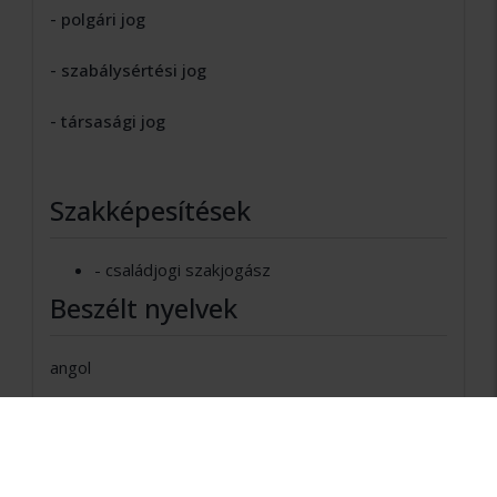
- polgári jog
- szabálysértési jog
- társasági jog
Szakképesítések
- családjogi szakjogász
Beszélt nyelvek
angol
Bemutatkozás