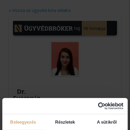
» Vissza az ügyvéd lista oldalra
tag
98 hónapja
Dr.
Svarsnig
Dorina
egyéni
ügyvéd
Beleegyezés
Részletek
A sütikről