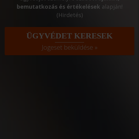
bemutatkozás és értékelések
alapján!
(Hirdetés)
ÜGYVÉDET KERESEK
Jogeset beküldése »