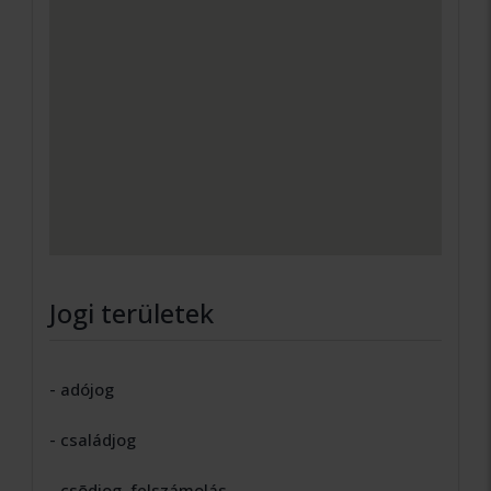
Jogi területek
- adójog
- családjog
- csõdjog, felszámolás