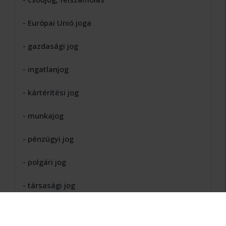
- Európai Unió joga
- gazdasági jog
- ingatlanjog
- kártérítési jog
- munkajog
- pénzügyi jog
- polgári jog
- társasági jog
Szakképesítések