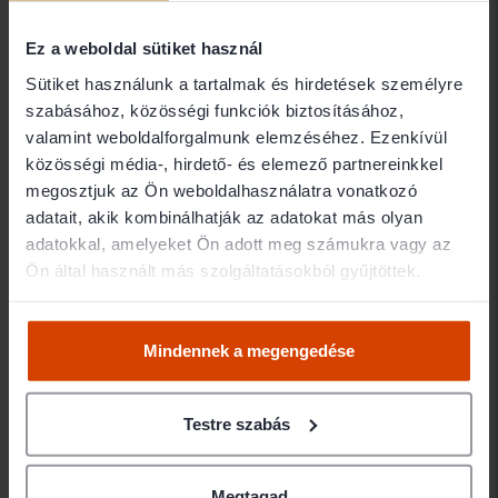
Dr. Svarsnig Dorina
Ez a weboldal sütiket használ
Sütiket használunk a tartalmak és hirdetések személyre
Elérhetőségek
szabásához, közösségi funkciók biztosításához,
valamint weboldalforgalmunk elemzéséhez. Ezenkívül
1141 Budapest Komócsy utca 5.
közösségi média-, hirdető- és elemező partnereinkkel
+36 30 3980624
megosztjuk az Ön weboldalhasználatra vonatkozó
dr.s.dorina@gmail.com
adatait, akik kombinálhatják az adatokat más olyan
Ügyfélfogadás
adatokkal, amelyeket Ön adott meg számukra vagy az
Ön által használt más szolgáltatásokból gyűjtöttek.
Mindennek a megengedése
Testre szabás
Megtagad