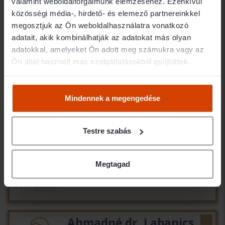
valamint weboldalforgalmunk elemzéséhez. Ezenkívül
ügyvédi tevékenység iránt érdeklődők számára, hogy a
közösségi média-, hirdető- és elemező partnereinkkel
későbbiekben közvetlenül felvehessék a kapcsolatot a
megosztjuk az Ön weboldalhasználatra vonatkozó
kiválasztott ügyvéddel. Az Ügyvédbróker előfizetéssel
adatait, akik kombinálhatják az adatokat más olyan
rendelkező ügyvéd partnereit kiemeléssel jelöltük, róluk
adatokkal, amelyeket Ön adott meg számukra vagy az
bővebb információkat találnak oldalunkon.
Ön által használt más szolgáltatásokból gyűjtöttek.
Jász-Nagykun-Szolnok megye /
Szolnok /
131 ügyvéd
Mindennek a megengedése
Ahmadné dr Labanics
Testre szabás
Éva
Ahmadné dr Labanics Éva egyéni
Megtagad
ügyvéd
5000 Szolnok
Ahmadné dr. Labanics