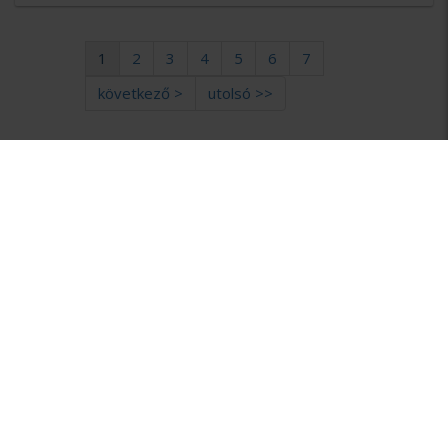
1
2
3
4
5
6
7
következő >
utolsó >>
MIÉRT AZ
ÜGYVÉDBRÓKER?
DISZKRÉCIÓ
Az ajánlatkérés során az Ön személyes adatai mindvégig
titokban maradnak.
NINCS KÖTELEZETTSÉG