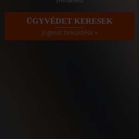
ÜGYVÉDET KERESEK
Jogeset beküldése »