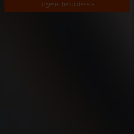
Jogeset beküldése »