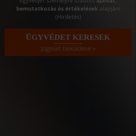
ügyvédjét személyre szabott
ajánlat,
bemutatkozás és értékelések
alapján!
(Hirdetés)
ÜGYVÉDET KERESEK
Jogeset beküldése »