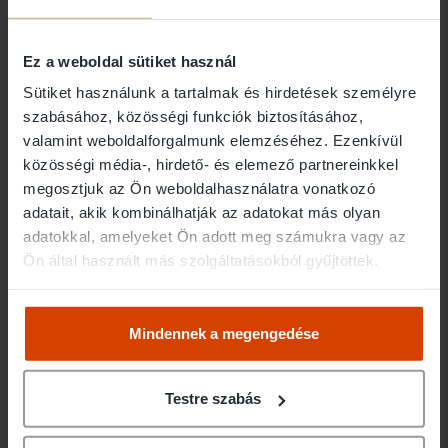
megszüntetése, cégfelszámolás, szerződésírás,
szabályzatok szövegezése, üzleti viták,
szerződésszegések, vállalati adóügyek elrendezése esetén
Ez a weboldal sütiket használ
is ajánlott.
Sütiket használunk a tartalmak és hirdetések személyre
szabásához, közösségi funkciók biztosításához,
Ha vállalati, cégjogi ügyvédet keres, kérjen személyre
valamint weboldalforgalmunk elemzéséhez. Ezenkívül
szabott ajánlatokat, válasszon jogi szakértőt
közösségi média-, hirdető- és elemező partnereinkkel
értékelések, bemutatkozások, árak, díjak alapján:
megosztjuk az Ön weboldalhasználatra vonatkozó
céges jogi ügy beküldése.
adatait, akik kombinálhatják az adatokat más olyan
adatokkal, amelyeket Ön adott meg számukra vagy az
/ Vállalkozás
Ön által használt más szolgáltatásokból gyűjtöttek.
4820 ügyvéd
Ábelné Dr. Juhász Mária
Mindennek a megengedése
ÁBEL ÜGYVÉDI IRODA
1092 Budapest
Testre szabás