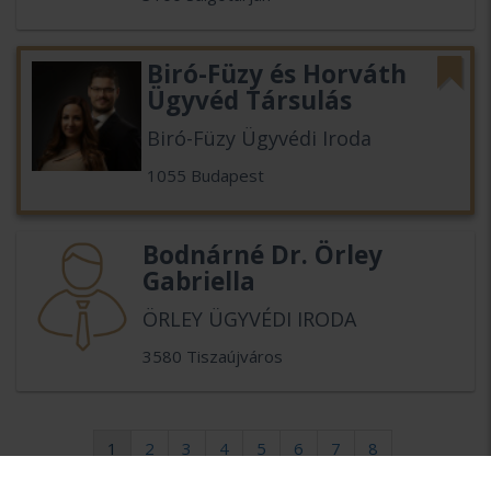
Biró-Füzy és Horváth
Ügyvéd Társulás
Biró-Füzy Ügyvédi Iroda
1055 Budapest
Bodnárné Dr. Örley
Gabriella
ÖRLEY ÜGYVÉDI IRODA
3580 Tiszaújváros
1
2
3
4
5
6
7
8
9
10
következő >