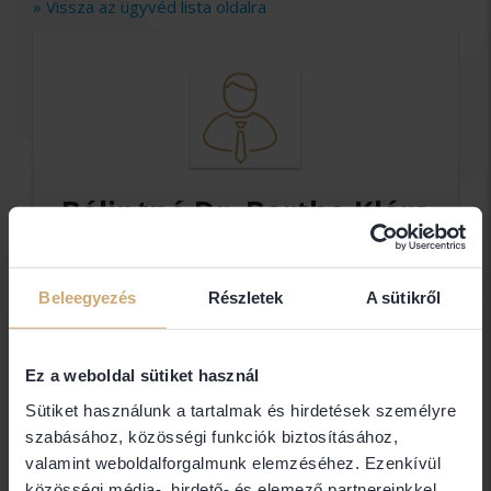
» Vissza az ügyvéd lista oldalra
Bálintné Dr. Bartha Klára
Ügyvéd
Ügyvéd
Beleegyezés
Részletek
A sütikről
Elérhetőségek
Ez a weboldal sütiket használ
Sütiket használunk a tartalmak és hirdetések személyre
szabásához, közösségi funkciók biztosításához,
2700 Cegléd
valamint weboldalforgalmunk elemzéséhez. Ezenkívül
közösségi média-, hirdető- és elemező partnereinkkel