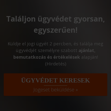
Találjon ügyvédet gyorsan,
egyszerűen!
Küldje el jogi ügyét 2 percben, és találja meg
ügyvédjét személyre szabott
ajánlat,
bemutatkozás és értékelések
alapján!
(Hirdetés)
ÜGYVÉDET KERESEK
Jogeset beküldése »