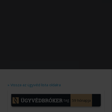
» Vissza az ügyvéd lista oldalra
tag
59 hónapja