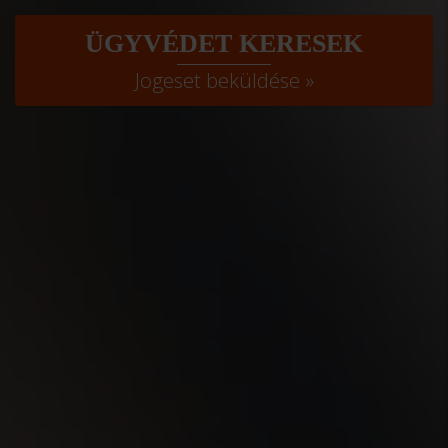
ÜGYVÉDET KERESEK
Jogeset beküldése »