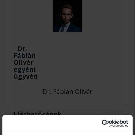
Dr.
Fábián
Olivér
egyéni
ügyvéd
Dr. Fábián Olivér
Elérhetőségek
1041 Budapest Szent István tér 22.