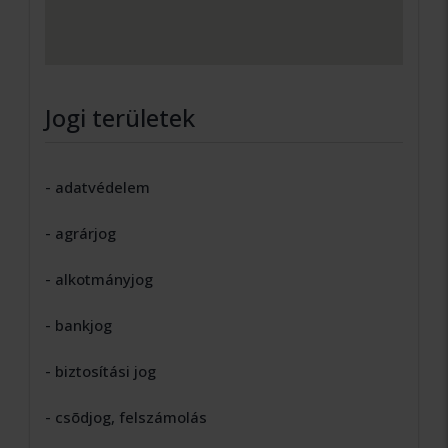
Jogi területek
- adatvédelem
- agrárjog
- alkotmányjog
- bankjog
- biztosítási jog
- csõdjog, felszámolás