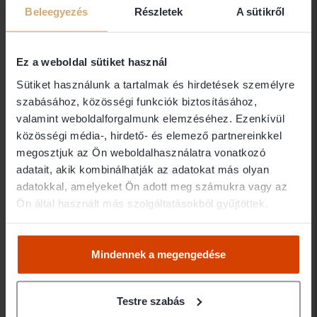
+36 70 804 28 24
Beleegyezés
Részletek
A sütikről
fabian@fabianlaw.hu
Ügyfélfogadás
Ez a weboldal sütiket használ
Saját irodában (belváros) előzetes megbeszélés
Sütiket használunk a tartalmak és hirdetések személyre
szerint, illetve rugalmasan irodán kívül is az ügyfél
szabásához, közösségi funkciók biztosításához,
igényeinek megfelelően. Kapcsolattartás
valamint weboldalforgalmunk elemzéséhez. Ezenkívül
lehetséges továbbá Skype, WhatsApp, Viber és
közösségi média-, hirdető- és elemező partnereinkkel
egyéb csatornákon is.
megosztjuk az Ön weboldalhasználatra vonatkozó
adatait, akik kombinálhatják az adatokat más olyan
adatokkal, amelyeket Ön adott meg számukra vagy az
Ön által használt más szolgáltatásokból gyűjtöttek.
Mindennek a megengedése
Testre szabás