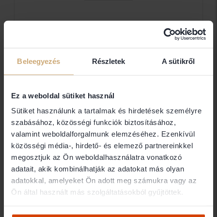
Dr.
Kiss
Barbara
Ügyvédi
Beleegyezés
Részletek
A sütikről
Iroda
Dr. Kiss Barbara
Ez a weboldal sütiket használ
Sütiket használunk a tartalmak és hirdetések személyre
szabásához, közösségi funkciók biztosításához,
Elérhetőségek
valamint weboldalforgalmunk elemzéséhez. Ezenkívül
közösségi média-, hirdető- és elemező partnereinkkel
1139 Budapest Petneházy utca 14.
megosztjuk az Ön weboldalhasználatra vonatkozó
+36703645237
adatait, akik kombinálhatják az adatokat más olyan
adatokkal, amelyeket Ön adott meg számukra vagy az
Ügyfélfogadás
Ön által használt más szolgáltatásokból gyűjtöttek.