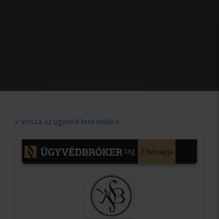
» Vissza az ügyvéd lista oldalra
tag
7 hónapja