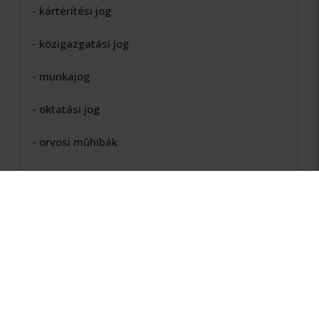
- kártérítési jog
- közigazgatási jog
- munkajog
- oktatási jog
- orvosi mûhibák
- polgári jog
Szakképesítések
- egészségügyi szakjogász
- adatvédelmi szakjogász
Beszélt nyelvek