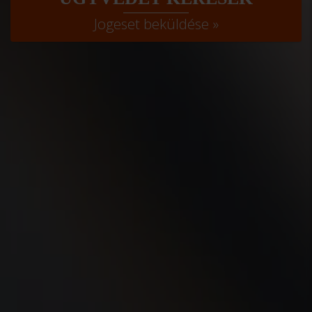
Jogeset beküldése »