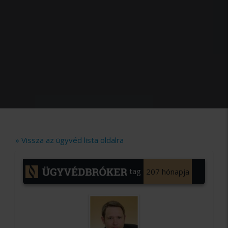
» Vissza az ügyvéd lista oldalra
tag
207 hónapja