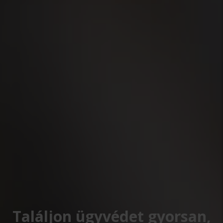
Találjon ügyvédet gyorsan,