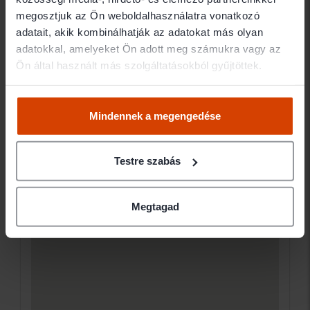
megosztjuk az Ön weboldalhasználatra vonatkozó
Telefonos egyeztetés alapján történik az
adatait, akik kombinálhatják az adatokat más olyan
ügyfélfogadás kialakítása.
adatokkal, amelyeket Ön adott meg számukra vagy az
Ön által használt más szolgáltatásokból gyűjtöttek.
Mindennek a megengedése
Testre szabás
Megtagad