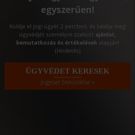
egyszerűen!
Küldje el jogi ügyét 2 percben, és találja meg
ügyvédjét személyre szabott
ajánlat,
bemutatkozás és értékelések
alapján!
(Hirdetés)
ÜGYVÉDET KERESEK
Jogeset beküldése »