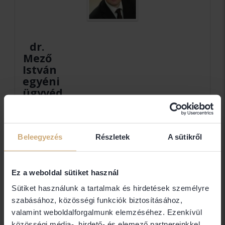
dr.
Mező
István
egyéni
ügyvéd
dr. Mező István
Beleegyezés
Részletek
A sütikről
Elérhetőségek
Ez a weboldal sütiket használ
4026 Debrecen Péterfia utca 4 II. em 207/b
Sütiket használunk a tartalmak és hirdetések személyre
36/70/2527950
szabásához, közösségi funkciók biztosításához,
Ügyfélfogadás
valamint weboldalforgalmunk elemzéséhez. Ezenkívül
közösségi média-, hirdető- és elemező partnereinkkel