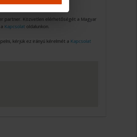
er partner. Közvetlen elérhetőségét a Magyar
 a
Kapcsolat
oldalunkon.
lni, kérjük ez irányú kérelmét a
Kapcsolat