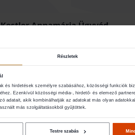
 Kestler Annamária Ügyvéd
Részletek
ál
mak és hirdetések személyre szabásához, közösségi funkciók biz
hez. Ezenkívül közösségi média-, hirdető- és elemező partner
zó adatait, akik kombinálhatják az adatokat más olyan adatokka
sznált más szolgáltatásokból gyűjtöttek.
d jog
Testre szabás
Min