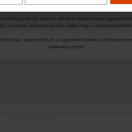
érhetőségét (email, telefon), abban az esetben nem Ügyvédbrók
s Hivatalos Nyilvántartásában találja meg, a weboldal elérhető
ódosítani, vagy nem kíván az ügyvédnévsorban a jövőben szerepe
oldalunkon jelezni!