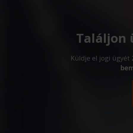
Találjon
Küldje el jogi ügyé
bem