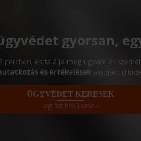
 ügyvédet gyorsan, eg
t 2 percben, és találja meg ügyvédjét szemé
utatkozás és értékelések
alapján! (Hird
ÜGYVÉDET KERESEK
Jogeset beküldése »