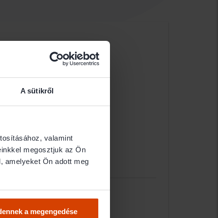
A sütikről
tosításához, valamint
einkkel megosztjuk az Ön
l, amelyeket Ön adott meg
dennek a megengedése