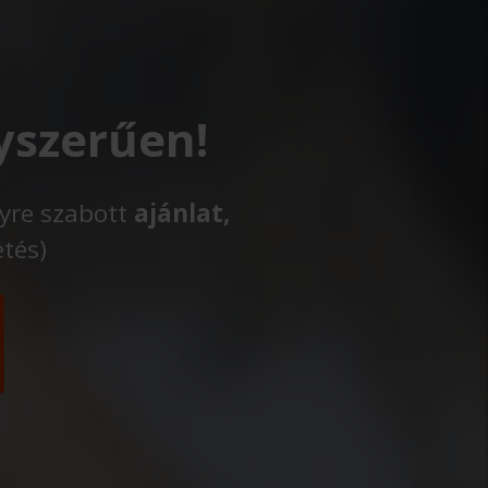
yszerűen!
lyre szabott
ajánlat,
etés)