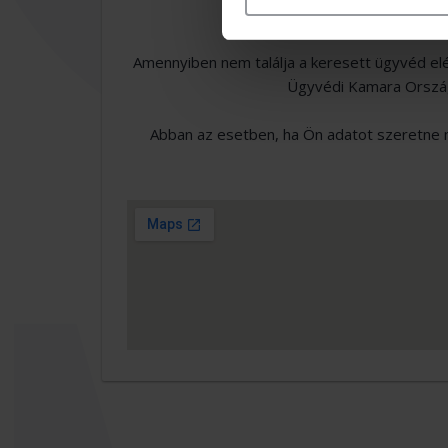
Amennyiben nem találja a keresett ügyvéd el
Ügyvédi Kamara Országo
Abban az esetben, ha Ön adatot szeretne m