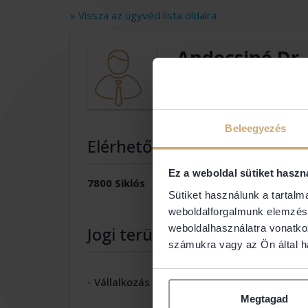
» Vissza az ügyvéd lista oldalra
Andocsiné Dr.
Ügyvéd
Beleegyezés
Elérhetőségek
Ez a weboldal sütiket haszn
7800 Siklós
Sütiket használunk a tartal
weboldalforgalmunk elemzésé
weboldalhasználatra vonatko
Jogi területek
számukra vagy az Ön által ha
- Vállalkozás
- Csalá
Megtagad