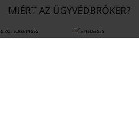
MIÉRT AZ ÜGYVÉDBRÓKER?
S KÖTELEZETTSÉG
HITELESSÉG
atásunk igénybevétele nem jár
Rendszerünkhöz csak érvényes 
en kötelezettséggel.
igazolvánnyal rendelkező ügyvé
csatlakozhatnak.
ÉKONYSÁG
MEGTAKARÍTÁS
kérésére csak olyan ügyvédek
Az Ügyvédbróker segítségével pé
nak, akik érdekeltek az Ön
és energiát takaríthat meg.
elvállalásában.
ÜGYFELEKNEK
REGISZTRÁCIÓ ÜGYFÉLKÉNT