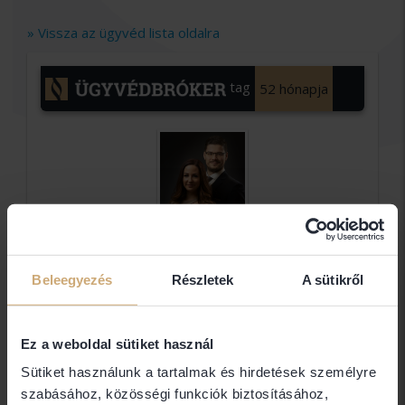
» Vissza az ügyvéd lista oldalra
tag
52 hónapja
Beleegyezés
Részletek
A sütikről
Biró-
Füzy
Ez a weboldal sütiket használ
Ügyvédi
Iroda
Sütiket használunk a tartalmak és hirdetések személyre
szabásához, közösségi funkciók biztosításához,