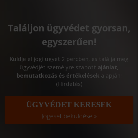
Találjon ügyvédet gyorsan,
egyszerűen!
Küldje el jogi ügyét 2 percben, és találja meg
ügyvédjét személyre szabott
ajánlat,
bemutatkozás és értékelések
alapján!
(Hirdetés)
ÜGYVÉDET KERESEK
Jogeset beküldése »