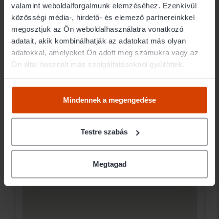
Biró-Füzy és Horváth Ügyvéd
valamint weboldalforgalmunk elemzéséhez. Ezenkívül
Társulás
közösségi média-, hirdető- és elemező partnereinkkel
megosztjuk az Ön weboldalhasználatra vonatkozó
adatait, akik kombinálhatják az adatokat más olyan
Elérhetőségek
adatokkal, amelyeket Ön adott meg számukra vagy az
Ön által használt más szolgáltatásokból gyűjtöttek.
1055 Budapest -
Ügyfélfogadás
Mindennek a megengedése
Testre szabás
Megtagad