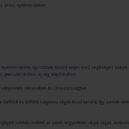
és orosz nyelvterületen
l nyelvterületen, így többek között teljes körű segítséget tudunk 
oz, piacszerzéshez, új cég alapításához.
érvényesítés Ukrajnában és Oroszországban.
elföldi és külföldi tulajdonú cégek közül kerül ki, így vannak ném
igligeti Színház mellett az üzleti negyedben várjuk tágas, exkluzív