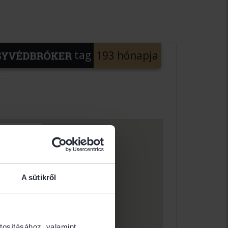
tag
193 hónapja
A sütikről
tosításához, valamint