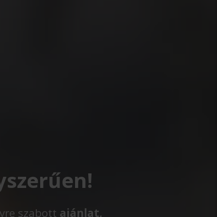
yszerűen!
lyre szabott
ajánlat,