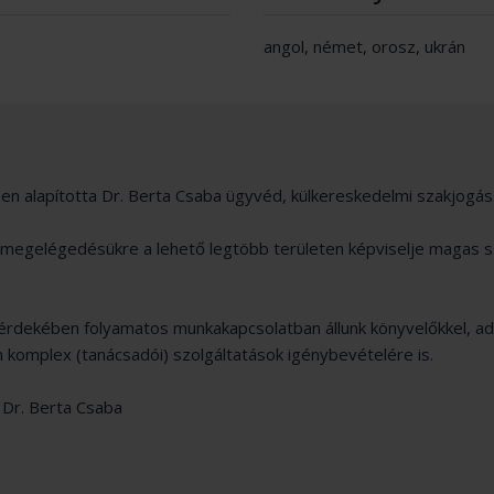
angol, német, orosz, ukrán
en alapította Dr. Berta Csaba ügyvéd, külkereskedelmi szakjogás
it megelégedésükre a lehető legtöbb területen képviselje magas s
érdekében folyamatos munkakapcsolatban állunk könyvelőkkel, adó
an komplex (tanácsadói) szolgáltatások igénybevételére is.
: Dr. Berta Csaba