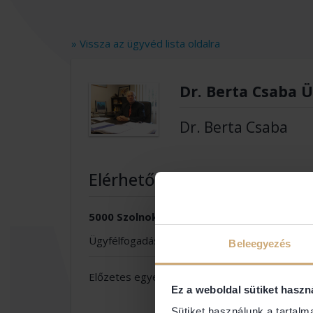
» Vissza az ügyvéd lista oldalra
Dr. Berta Csaba Ü
Dr. Berta Csaba
Elérhetőségek
5000 Szolnok Szigligeti út 3
Ügyfélfogadás
Beleegyezés
Előzetes egyeztetés alapján
Ez a weboldal sütiket haszn
Sütiket használunk a tartal