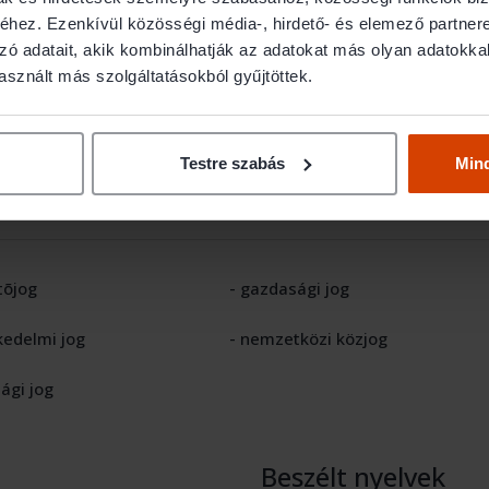
hez. Ezenkívül közösségi média-, hirdető- és elemező partner
zó adatait, akik kombinálhatják az adatokat más olyan adatokka
sznált más szolgáltatásokból gyűjtöttek.
Testre szabás
Min
tõjog
- gazdasági jog
kedelmi jog
- nemzetközi közjog
sági jog
Beszélt nyelvek