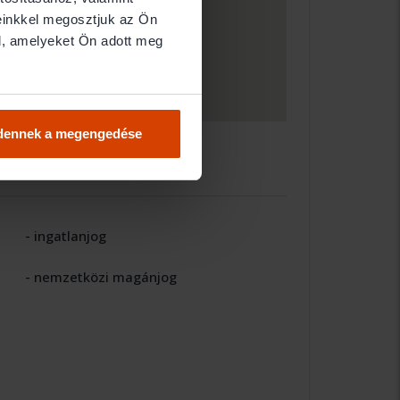
einkkel megosztjuk az Ön
l, amelyeket Ön adott meg
dennek a megengedése
- ingatlanjog
- nemzetközi magánjog