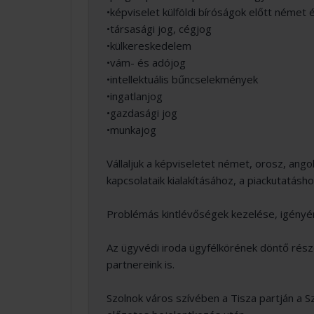
•képviselet külföldi bíróságok előtt német 
•társasági jog, cégjog
•külkereskedelem
•vám- és adójog
•intellektuális bűncselekmények
•ingatlanjog
•gazdasági jog
•munkajog
Vállaljuk a képviseletet német, orosz, ango
kapcsolataik kialakításához, a piackutatásh
Problémás kintlévőségek kezelése, igény
Az ügyvédi iroda ügyfélkörének döntő része b
partnereink is.
Szolnok város szívében a Tisza partján a Sz