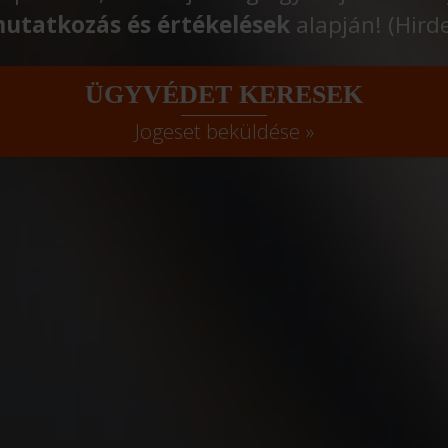
utatkozás és értékelések
alapján! (Hird
ÜGYVÉDET KERESEK
Jogeset beküldése »