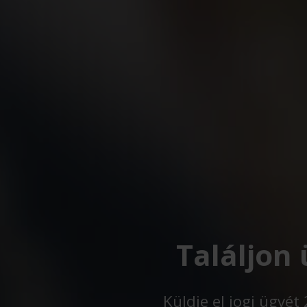
Találjon
Küldje el jogi ügyé