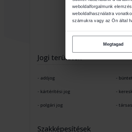
weboldalforgalmunk elemzésé
weboldalhasználatra vonatko
számukra vagy az Ön által ha
Megtagad
Jogi területek
- adójog
- bünte
- kártérítési jog
- keres
- polgári jog
- társa
Szakképesítések