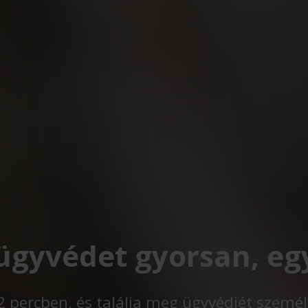
 ügyvédet gyorsan, eg
t 2 percben, és találja meg ügyvédjét szemé