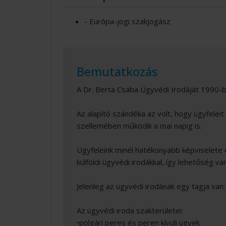
- Európa-jogi szakjogász
Bemutatkozás
A Dr. Berta Csaba Ügyvédi Irodáját 1990-b
Az alapító szándéka az volt, hogy ügyfele
szellemében működik a mai napig is.
Ügyfeleink minél hatékonyabb képviselete 
külföldi ügyvédi irodákkal, így lehetőség v
Jelenleg az ügyvédi irodának egy tagja van
Az ügyvédi iroda szakterületei:
•polgári peres és peren kívüli ügyek