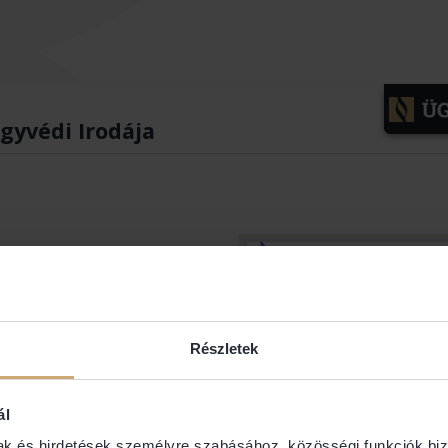
gyvédi Irodája
Részletek
ál
mak és hirdetések személyre szabásához, közösségi funkciók biz