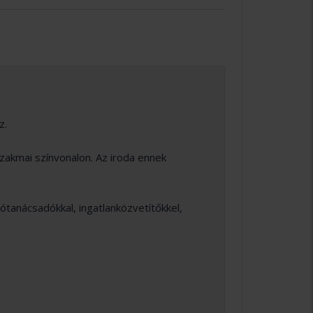
z.
zakmai színvonalon. Az iroda ennek
tanácsadókkal, ingatlanközvetítőkkel,