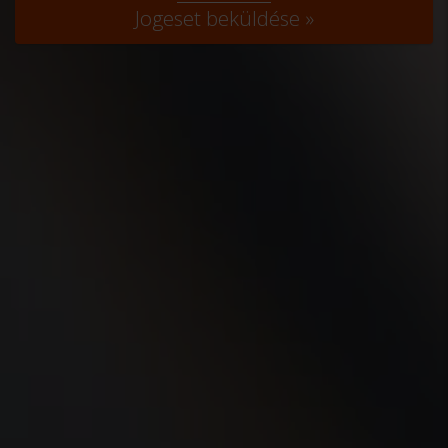
Jogeset beküldése »