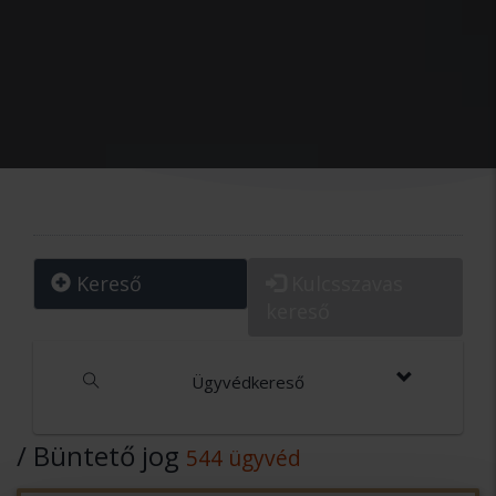
Kereső
Kulcsszavas
kereső
Ügyvédkereső
/ Büntető jog
544 ügyvéd