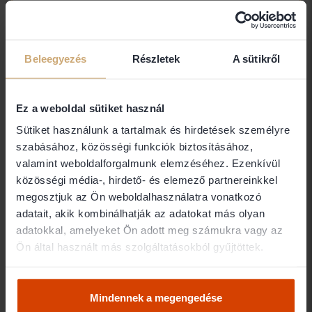
Dr. Incze Gergely
Dr. Incze Gergely egyéni ügyvéd
Beleegyezés
Részletek
A sütikről
1022 Budapest
Ez a weboldal sütiket használ
Dr. Iván Katalin
Sütiket használunk a tartalmak és hirdetések személyre
Dr. Iván Katalin Ügyvédi Iroda
szabásához, közösségi funkciók biztosításához,
6300 Kalocsa
valamint weboldalforgalmunk elemzéséhez. Ezenkívül
közösségi média-, hirdető- és elemező partnereinkkel
megosztjuk az Ön weboldalhasználatra vonatkozó
Dr. Jakab Mónika
adatait, akik kombinálhatják az adatokat más olyan
adatokkal, amelyeket Ön adott meg számukra vagy az
Dr. Jakab Mónika egyéni ügyvéd
Ön által használt más szolgáltatásokból gyűjtöttek.
4032 Debrecen
Mindennek a megengedése