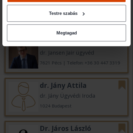
Dr. Janklovics Tibor
Ügyvéd
Testre szabás
1111 Budapest
Megtagad
dr. Jansen Jair
dr. Jansen Jair ügyvéd
7621 Pécs | Telefon: +36 30 447 3319
dr. Jány Attila
dr. Jány Ügyvédi Iroda
1024 Budapest
Dr. Járos László