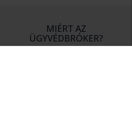
MIÉRT AZ
ÜGYVÉDBRÓKER?
DISZKRÉCIÓ
Az ajánlatkérés során az Ön személyes adatai mindvégig
titokban maradnak.
NINCS KÖTELEZETTSÉG
Szolgáltatásunk igénybevétele nem jár semmilyen
kötelezettséggel.
HITELESSÉG
Rendszerünkhöz csak érvényes ügyvédi igazolvánnyal
rendelkező ügyvédek csatlakozhatnak.
INFORMÁCIÓ