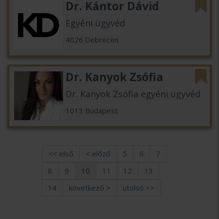
Dr. Kántor Dávid
Egyéni ügyvéd
4026 Debrecen
Dr. Kanyok Zsófia
Dr. Kanyok Zsófia egyéni ügyvéd
1013 Budapest
<< első
< előző
5
6
7
8
9
10
11
12
13
14
következő >
utolsó >>