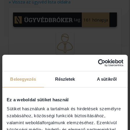
» Vissza az ügyvéd lista oldalra
tag
161 hónapja
Dr.
Nemes
Beleegyezés
Részletek
A sütikről
Tamás
Ügyvédi
Iroda
Ez a weboldal sütiket használ
Sütiket használunk a tartalmak és hirdetések személyre
Dr Nemes Tamás
szabásához, közösségi funkciók biztosításához,
valamint weboldalforgalmunk elemzéséhez. Ezenkívül
közösségi média-, hirdető- és elemező partnereinkkel