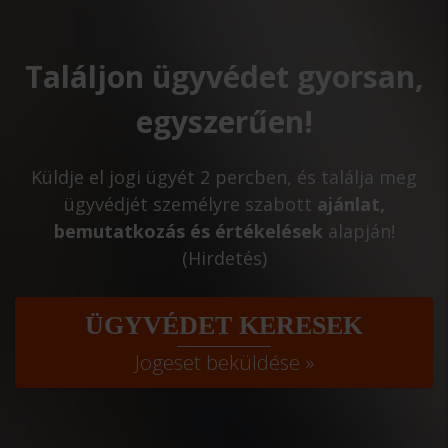
Találjon ügyvédet gyorsan,
egyszerűen!
Küldje el jogi ügyét 2 percben, és találja meg
ügyvédjét személyre szabott
ajánlat,
bemutatkozás és értékelések
alapján!
(Hirdetés)
ÜGYVÉDET KERESEK
Jogeset beküldése »