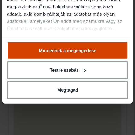
Elérhetőségek
megosztjuk az Ön weboldalhasználatra vonatkozó
adatait, akik kombinálhatják az adatokat más olyan
1077 Budapest Wesselényi utca 66.
adatokkal, amelyeket Ön adott meg számukra vagy az
Ön által használt más szolgáltatásokból gyűjtöttek.
Ügyfélfogadás
Mindennek a megengedése
Testre szabás
Megtagad