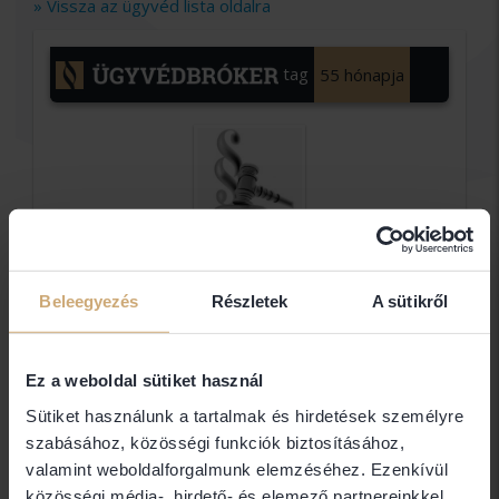
» Vissza az ügyvéd lista oldalra
tag
55 hónapja
Dr
Beleegyezés
Részletek
A sütikről
Csaplár
Melinda
ügyvéd
Ez a weboldal sütiket használ
Dr Csaplár Melinda
Sütiket használunk a tartalmak és hirdetések személyre
szabásához, közösségi funkciók biztosításához,
valamint weboldalforgalmunk elemzéséhez. Ezenkívül
közösségi média-, hirdető- és elemező partnereinkkel