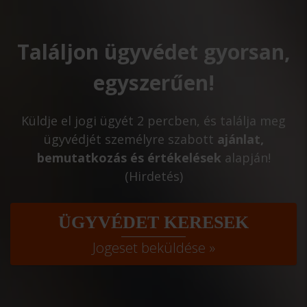
Találjon ügyvédet gyorsan,
egyszerűen!
Küldje el jogi ügyét 2 percben, és találja meg
ügyvédjét személyre szabott
ajánlat,
bemutatkozás és értékelések
alapján!
(Hirdetés)
ÜGYVÉDET KERESEK
Jogeset beküldése »