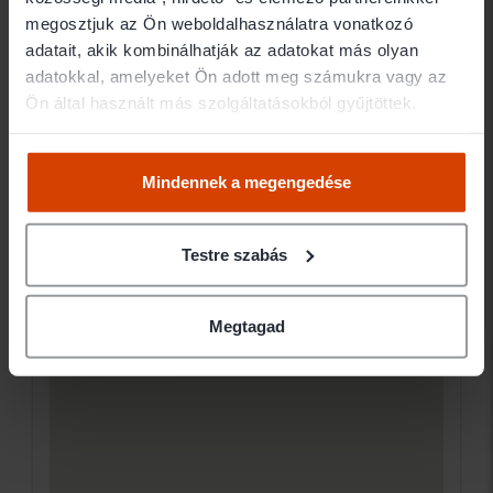
Elérhetőségek
megosztjuk az Ön weboldalhasználatra vonatkozó
adatait, akik kombinálhatják az adatokat más olyan
2700 Cegléd Déllő u. 24.
adatokkal, amelyeket Ön adott meg számukra vagy az
Ügyfélfogadás
Ön által használt más szolgáltatásokból gyűjtöttek.
Mindennek a megengedése
Testre szabás
Megtagad