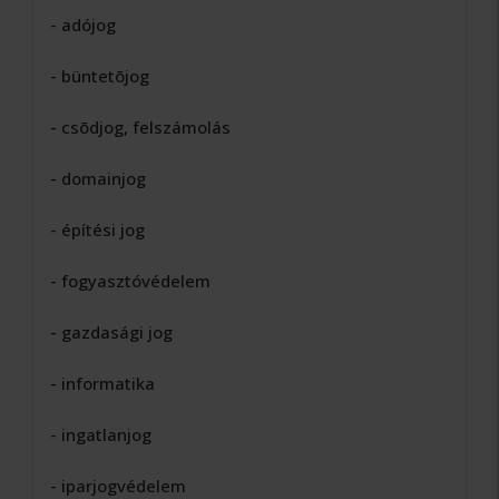
- adójog
- büntetõjog
- csõdjog, felszámolás
- domainjog
- építési jog
- fogyasztóvédelem
- gazdasági jog
- informatika
- ingatlanjog
- iparjogvédelem