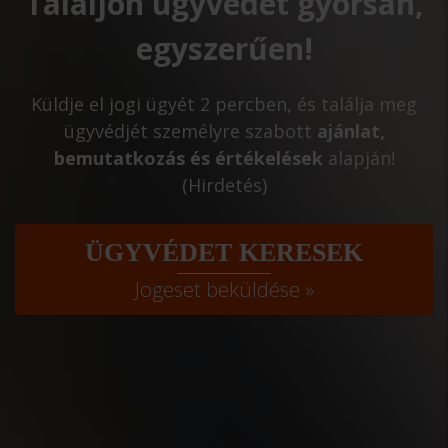
Találjon ügyvédet gyorsan,
egyszerűen!
Küldje el jogi ügyét 2 percben, és találja meg
ügyvédjét személyre szabott
ajánlat,
bemutatkozás és értékelések
alapján!
(Hirdetés)
ÜGYVÉDET KERESEK
Jogeset beküldése »