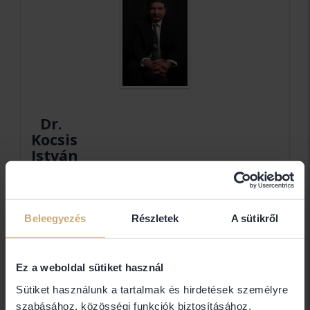
Dr.
Kocsis
István
egyéni
ügyvéd
Beleegyezés
Részletek
A sütikről
Dr. Kocsis István
Ez a weboldal sütiket használ
Elérhetőségek
Sütiket használunk a tartalmak és hirdetések személyre
szabásához, közösségi funkciók biztosításához,