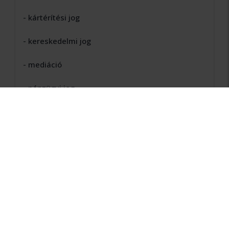
- kártérítési jog
- kereskedelmi jog
- mediáció
- pénzügyi jog
- polgári jog
- szabálysértési jog
- szellemi alkotások joga
- szerzõi jog
- társasági jog
- termékfelelõsség