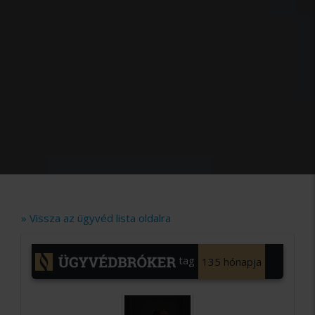
» Vissza az ügyvéd lista oldalra
tag
135 hónapja