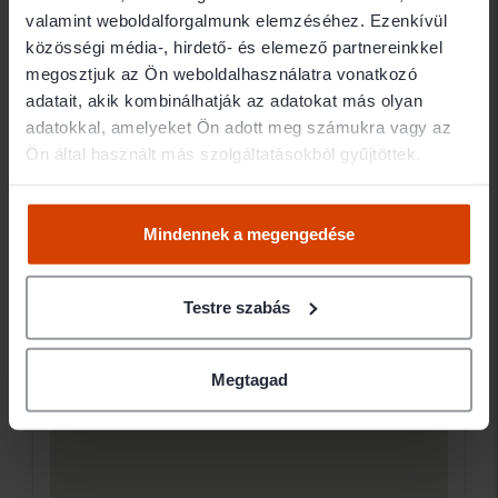
1141 Budapest Lipótvár u. 9/A
valamint weboldalforgalmunk elemzéséhez. Ezenkívül
+36309341122
közösségi média-, hirdető- és elemező partnereinkkel
Ügyfélfogadás
megosztjuk az Ön weboldalhasználatra vonatkozó
adatait, akik kombinálhatják az adatokat más olyan
adatokkal, amelyeket Ön adott meg számukra vagy az
Ön által használt más szolgáltatásokból gyűjtöttek.
Mindennek a megengedése
Testre szabás
Megtagad