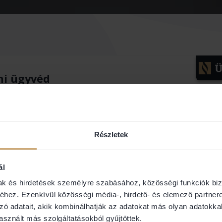
éni ügyvéd
Részletek
ál
mak és hirdetések személyre szabásához, közösségi funkciók biz
hez. Ezenkívül közösségi média-, hirdető- és elemező partner
zó adatait, akik kombinálhatják az adatokat más olyan adatokka
sznált más szolgáltatásokból gyűjtöttek.