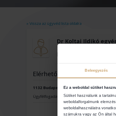
» Vissza az ügyvéd lista oldalra
Dr Koltai Ildikó egy
Dr Koltai Ildikó
Beleegyezés
Elérhetőségek
1132 Budapest Csanády u. 18. 1/3
Ez a weboldal sütiket haszn
Sütiket használunk a tartal
Ügyfélfogadás
weboldalforgalmunk elemzésé
weboldalhasználatra vonatko
számukra vagy az Ön által ha