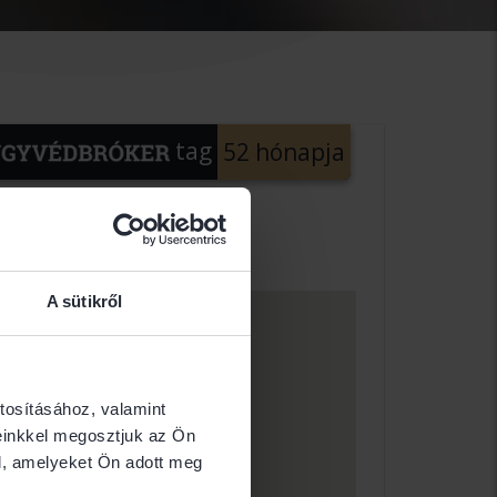
tag
52 hónapja
A sütikről
tosításához, valamint
einkkel megosztjuk az Ön
l, amelyeket Ön adott meg