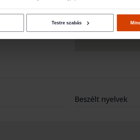
Testre szabás
Min
Beszélt nyelvek