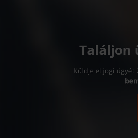
Találjon
Küldje el jogi ügyé
bem