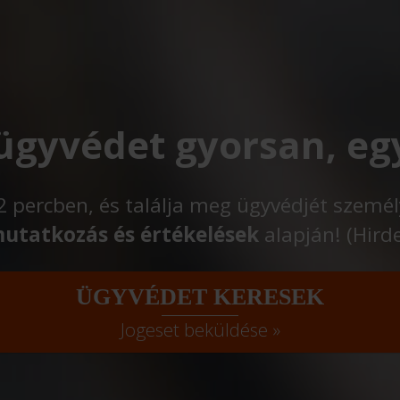
 ügyvédet gyorsan, eg
t 2 percben, és találja meg ügyvédjét szemé
utatkozás és értékelések
alapján! (Hird
ÜGYVÉDET KERESEK
Jogeset beküldése »