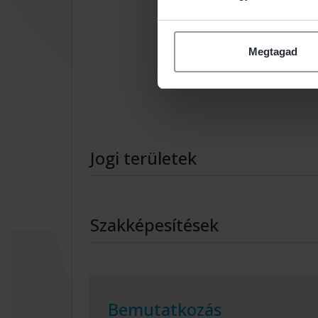
Megtagad
Jogi területek
Szakképesítések
Bemutatkozás