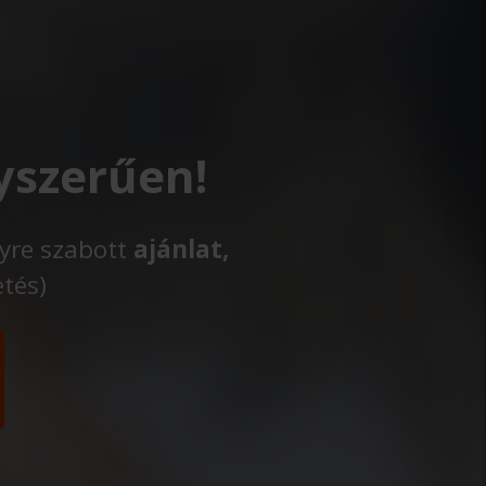
yszerűen!
lyre szabott
ajánlat,
etés)