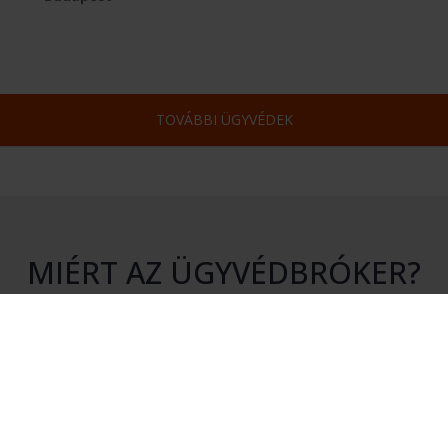
TOVÁBBI ÜGYVÉDEK
MIÉRT AZ ÜGYVÉDBRÓKER?
S KÖTELEZETTSÉG
HITELESSÉG
atásunk igénybevétele nem jár
Rendszerünkhöz csak érvényes 
en kötelezettséggel.
igazolvánnyal rendelkező ügyvé
csatlakozhatnak.
ÉKONYSÁG
MEGTAKARÍTÁS