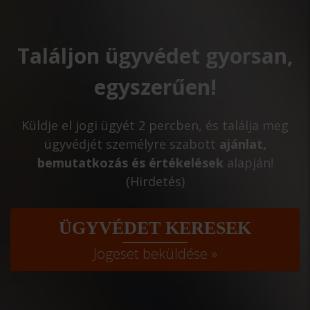
Találjon ügyvédet gyorsan,
egyszerűen!
Küldje el jogi ügyét 2 percben, és találja meg
ügyvédjét személyre szabott
ajánlat,
bemutatkozás és értékelések
alapján!
(Hirdetés)
ÜGYVÉDET KERESEK
Jogeset beküldése »