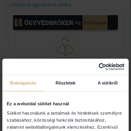
» Vissza az ügyvéd lista oldalra
tag
65 hónapja
Dr
Mikola
Beleegyezés
Részletek
A sütikről
Emese
Ágota
egyéni
Ez a weboldal sütiket használ
ügyvéd
Sütiket használunk a tartalmak és hirdetések személyre
Dr Mikola Emese Ágota
szabásához, közösségi funkciók biztosításához,
valamint weboldalforgalmunk elemzéséhez. Ezenkívül