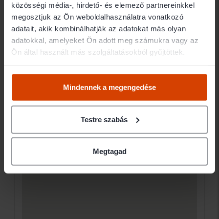
közösségi média-, hirdető- és elemező partnereinkkel
Elérhetőségek
megosztjuk az Ön weboldalhasználatra vonatkozó
adatait, akik kombinálhatják az adatokat más olyan
adatokkal, amelyeket Ön adott meg számukra vagy az
7400 Kaposvár Fő utca 12. II/19.
Ön által használt más szolgáltatásokból gyűjtöttek.
Ügyfélfogadás
Mindennek a megengedése
Testre szabás
Megtagad