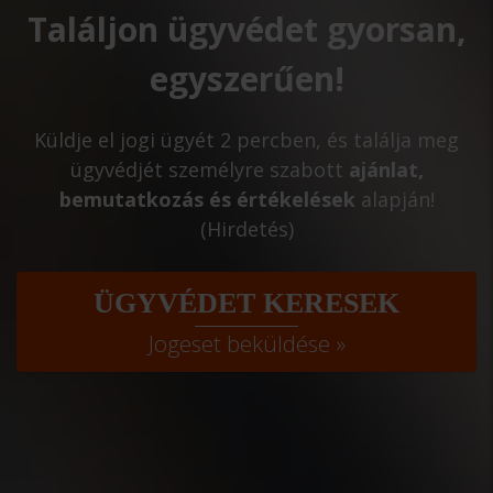
Találjon ügyvédet gyorsan,
egyszerűen!
Küldje el jogi ügyét 2 percben, és találja meg
ügyvédjét személyre szabott
ajánlat,
bemutatkozás és értékelések
alapján!
(Hirdetés)
ÜGYVÉDET KERESEK
Jogeset beküldése »