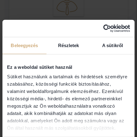
dr Veress Orsolya Ügyvéd
Egyéni ügyvéd
Beleegyezés
Részletek
A sütikről
Elérhetőségek
Ez a weboldal sütiket használ
Sütiket használunk a tartalmak és hirdetések személyre
szabásához, közösségi funkciók biztosításához,
3200 Gyöngyös
valamint weboldalforgalmunk elemzéséhez. Ezenkívül
közösségi média-, hirdető- és elemező partnereinkkel
megosztjuk az Ön weboldalhasználatra vonatkozó
adatait, akik kombinálhatják az adatokat más olyan
Amennyiben nem találja a keresett ügyvéd
adatokkal, amelyeket Ön adott meg számukra vagy az
elérhetőségét (email, telefon), abban az esetben
Ön által használt más szolgáltatásokból gyűjtöttek.
nem Ügyvédbróker partner. Közvetlen