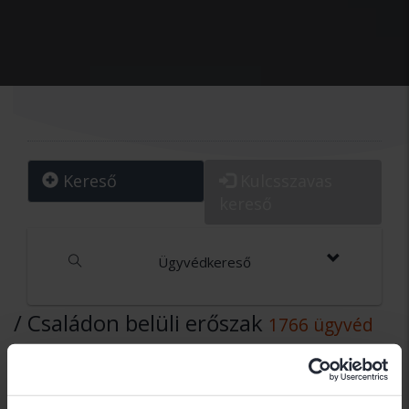
Kereső
Kulcsszavas
kereső
Ügyvédkereső
/ Családon belüli erőszak
1766 ügyvéd
Dr. Balogh Gábor
Dr. Balogh Gábor egyéni ügyvéd