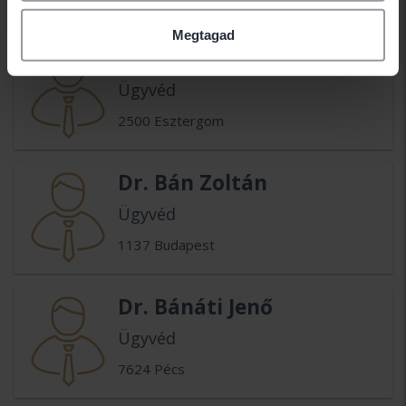
Megtagad
Dr. Balogh Zoltán
Ügyvéd
2500 Esztergom
Dr. Bán Zoltán
Ügyvéd
1137 Budapest
Dr. Bánáti Jenő
Ügyvéd
7624 Pécs