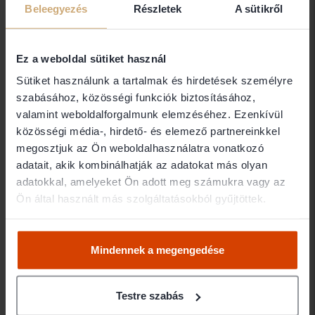
Beleegyezés
Részletek
A sütikről
1114 Budapest
Ez a weboldal sütiket használ
Dr. Balogh Krisztina
Sütiket használunk a tartalmak és hirdetések személyre
FAIR ÜGYVÉDEK
szabásához, közösségi funkciók biztosításához,
valamint weboldalforgalmunk elemzéséhez. Ezenkívül
2660 Balassagyarmat
közösségi média-, hirdető- és elemező partnereinkkel
megosztjuk az Ön weboldalhasználatra vonatkozó
Dr. Balogh László István
adatait, akik kombinálhatják az adatokat más olyan
adatokkal, amelyeket Ön adott meg számukra vagy az
Ügyvéd
Ön által használt más szolgáltatásokból gyűjtöttek.
1148 Budapest
Mindennek a megengedése
Dr. Balogh Miklós
Ügyvéd
Testre szabás
8913 Egervár