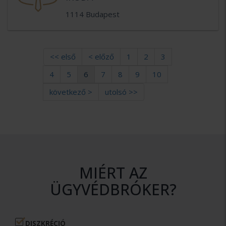
1114 Budapest
<< első
< előző
1
2
3
4
5
6
7
8
9
10
következő >
utolsó >>
MIÉRT AZ
ÜGYVÉDBRÓKER?
DISZKRÉCIÓ