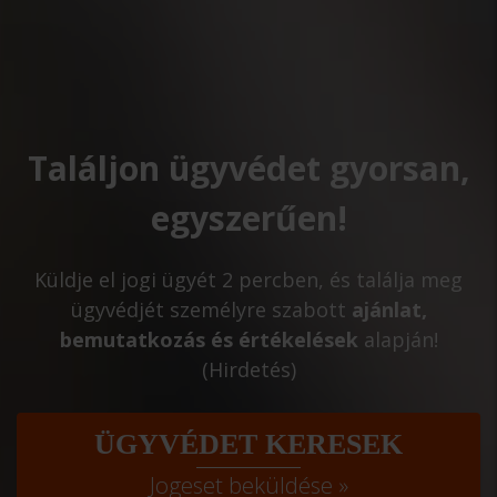
Találjon ügyvédet gyorsan,
egyszerűen!
Küldje el jogi ügyét 2 percben, és találja meg
ügyvédjét személyre szabott
ajánlat,
bemutatkozás és értékelések
alapján!
(Hirdetés)
ÜGYVÉDET KERESEK
Jogeset beküldése »