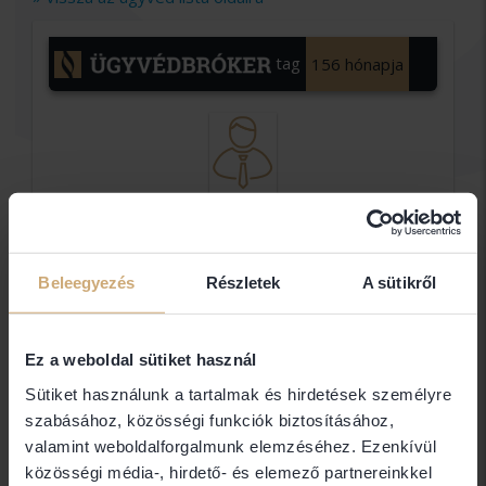
tag
156 hónapja
dr.Karlosák
Edina
Beleegyezés
Részletek
A sütikről
egyéni
ügyvéd
Ez a weboldal sütiket használ
dr,Karlosák Edina egyéni ügyvéd
Sütiket használunk a tartalmak és hirdetések személyre
szabásához, közösségi funkciók biztosításához,
valamint weboldalforgalmunk elemzéséhez. Ezenkívül
Elérhetőségek
közösségi média-, hirdető- és elemező partnereinkkel