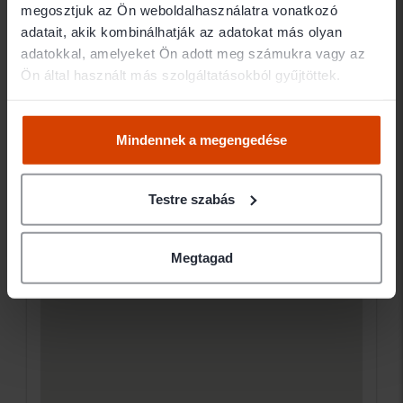
megosztjuk az Ön weboldalhasználatra vonatkozó
2890 Tata Május 1. út 26. I. lph. fszt.1.
adatait, akik kombinálhatják az adatokat más olyan
adatokkal, amelyeket Ön adott meg számukra vagy az
Ügyfélfogadás
Ön által használt más szolgáltatásokból gyűjtöttek.
Mindennek a megengedése
Testre szabás
Megtagad