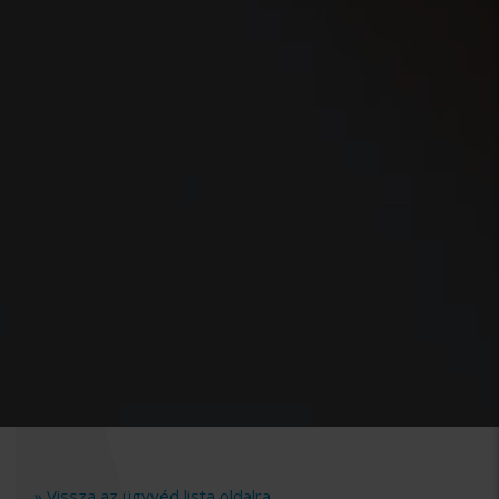
» Vissza az ügyvéd lista oldalra