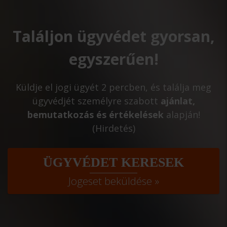
Találjon ügyvédet gyorsan,
egyszerűen!
Küldje el jogi ügyét 2 percben, és találja meg
ügyvédjét személyre szabott
ajánlat,
bemutatkozás és értékelések
alapján!
(Hirdetés)
ÜGYVÉDET KERESEK
Jogeset beküldése »