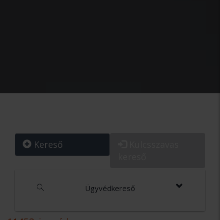
Kereső
Kulcsszavas
kereső
Ügyvédkereső