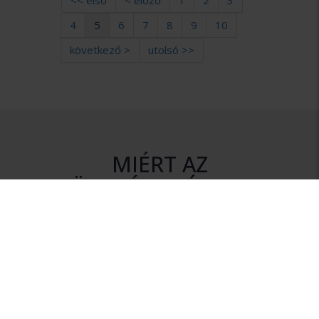
<< első
< előző
1
2
3
4
5
6
7
8
9
10
következő >
utolsó >>
MIÉRT AZ
ÜGYVÉDBRÓKER?
DISZKRÉCIÓ
Az ajánlatkérés során az Ön személyes adatai mindvégig
titokban maradnak.
NINCS KÖTELEZETTSÉG
Szolgáltatásunk igénybevétele nem jár semmilyen