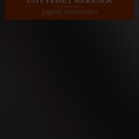
ÜGYVÉDET KERESEK
Jogeset beküldése »