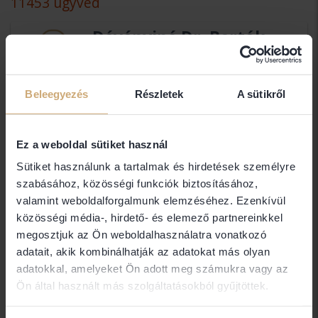
11453 ügyvéd
Dévényiné Dr. Bertók
Katalin
SIPOS ÉS MOSKOVITS ÜGYVÉDI
Beleegyezés
Részletek
A sütikről
IRODA
4400 Nyíregyháza
Ez a weboldal sütiket használ
Dévényiné Dr. Fücsök
Sütiket használunk a tartalmak és hirdetések személyre
Ágnes
szabásához, közösségi funkciók biztosításához,
valamint weboldalforgalmunk elemzéséhez. Ezenkívül
Ügyvéd
közösségi média-, hirdető- és elemező partnereinkkel
1223 Budapest
megosztjuk az Ön weboldalhasználatra vonatkozó
adatait, akik kombinálhatják az adatokat más olyan
adatokkal, amelyeket Ön adott meg számukra vagy az
Dobsáné Dr. Meleg Emese
Ön által használt más szolgáltatásokból gyűjtöttek.
Ügyvéd