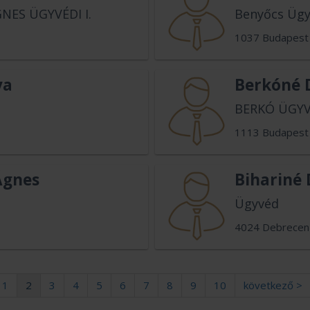
NES ÜGYVÉDI I.
Benyőcs Ügy
1037 Budapest
va
Berkóné D
BERKÓ ÜGYV
1113 Budapest
Ágnes
Bihariné 
Ügyvéd
4024 Debrecen
1
2
3
4
5
6
7
8
9
10
következő >