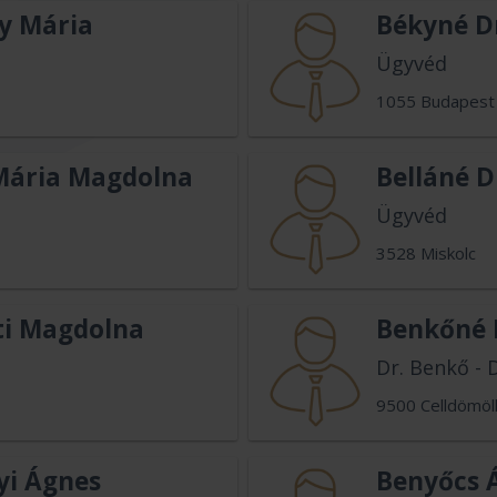
y Mária
Békyné D
Ügyvéd
1055 Budapest
 Mária Magdolna
Belláné D
Ügyvéd
3528 Miskolc
ti Magdolna
Benkőné D
Dr. Benkő - 
9500 Celldömöl
yi Ágnes
Benyőcs