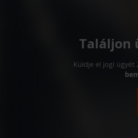
Találjon
Küldje el jogi ügyé
bem