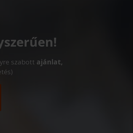
yszerűen!
lyre szabott
ajánlat,
etés)