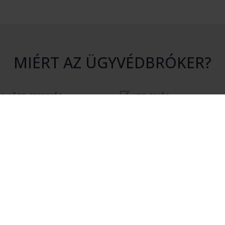
MIÉRT AZ ÜGYVÉDBRÓKER?
S KÖTELEZETTSÉG
HITELESSÉG
atásunk igénybevétele nem jár
Rendszerünkhöz csak érvényes 
en kötelezettséggel.
igazolvánnyal rendelkező ügyvé
csatlakozhatnak.
ÉKONYSÁG
MEGTAKARÍTÁS
kérésére csak olyan ügyvédek
Az Ügyvédbróker segítségével pé
nak, akik érdekeltek az Ön
és energiát takaríthat meg.
elvállalásában.