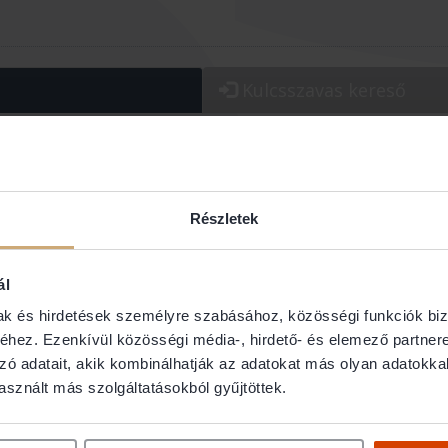
Kulcsszavas
kereső
os/Kerület:
Jogterület:
Részletek
ál
mak és hirdetések személyre szabásához, közösségi funkciók biz
hez. Ezenkívül közösségi média-, hirdető- és elemező partner
Mária
Barázné 
zó adatait, akik kombinálhatják az adatokat más olyan adatokka
sznált más szolgáltatásokból gyűjtöttek.
Ügyvéd
1025 Budapest