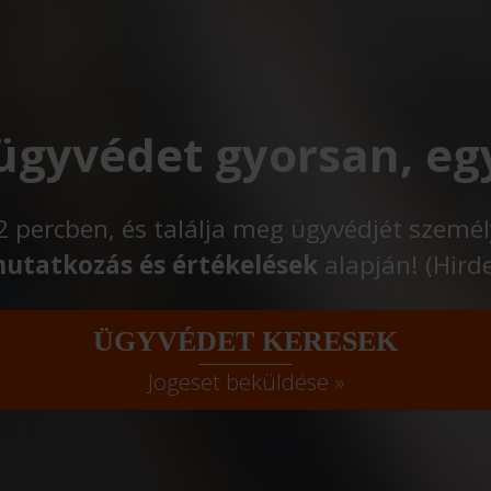
 ügyvédet gyorsan, eg
t 2 percben, és találja meg ügyvédjét szemé
utatkozás és értékelések
alapján! (Hird
ÜGYVÉDET KERESEK
Jogeset beküldése »