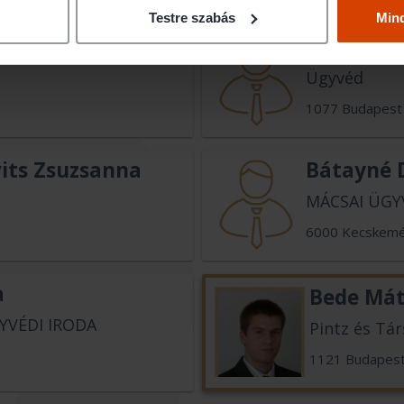
Testre szabás
Min
iella
Bartáné 
Ügyvéd
1077 Budapest
its Zsuzsanna
Bátayné 
MÁCSAI ÜGY
6000 Kecskem
a
Bede Mát
YVÉDI IRODA
Pintz és Tár
1121 Budapes