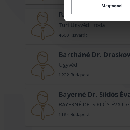
Megtagad
Barnáné Dr. Túri Gabr
Turi Ügyvédi Iroda
4600 Kisvárda
Bartháné Dr. Draskov
Ügyvéd
1222 Budapest
Bayerné Dr. Siklós Év
BAYERNÉ DR. SIKLÓS ÉVA ÜG
1184 Budapest