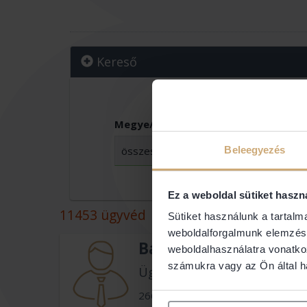
Kereső
Megye/Budapest:
Vár
Beleegyezés
Ez a weboldal sütiket haszn
11453 ügyvéd
Sütiket használunk a tartal
weboldalforgalmunk elemzésé
Bárányné Dr. Balázs 
weboldalhasználatra vonatko
számukra vagy az Ön által ha
Ügyvéd
2660 Balassagyarmat