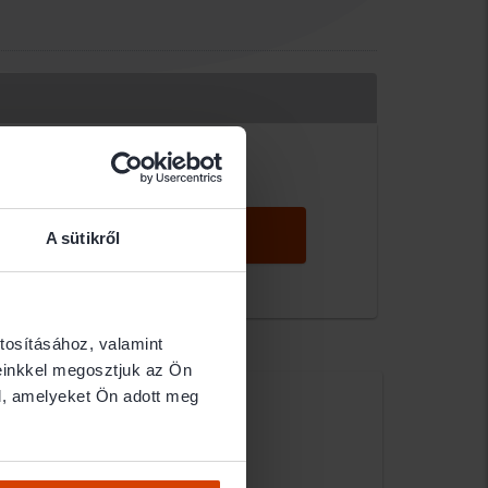
KERESÉS
A sütikről
tosításához, valamint
einkkel megosztjuk az Ön
Dr. Kiss Annamária
l, amelyeket Ön adott meg