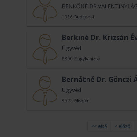
BENKŐNÉ DR.VALENTINYI ÁG
1036 Budapest
Berkiné Dr. Krizsán É
Ügyvéd
8800 Nagykanizsa
Bernátné Dr. Gönczi 
Ügyvéd
3525 Miskolc
<< első
< előző