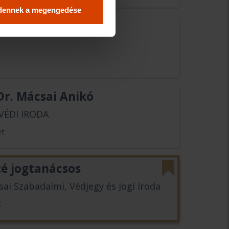
dennek a megengedése
Dr. Nagy Zsuzsanna
Dr. Mácsai Anikó
VÉDI IRODA
ét
é jogtanácsos
sai Szabadalmi, Védjegy és Jogi Iroda
t