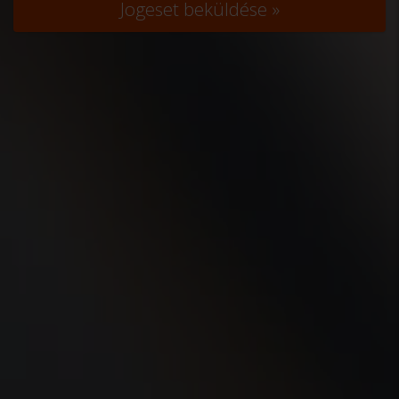
Jogeset beküldése »