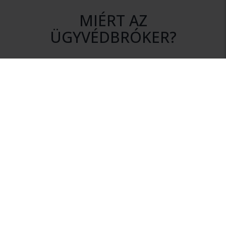
MIÉRT AZ
ÜGYVÉDBRÓKER?
DISZKRÉCIÓ
Az ajánlatkérés során az Ön személyes adatai mindvégig
titokban maradnak.
NINCS KÖTELEZETTSÉG
Szolgáltatásunk igénybevétele nem jár semmilyen
kötelezettséggel.
HITELESSÉG
Rendszerünkhöz csak érvényes ügyvédi igazolvánnyal
rendelkező ügyvédek csatlakozhatnak.
INFORMÁCIÓ
Az Ügyvédbrókeren keresztül megfelelő információhoz
juthat a megalapozott ügyvédválasztáshoz.
FÜGGETLENSÉG