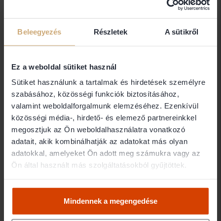
DR.ÁRVAI JÁNOS ÜGYVÉDI IRODA
Beleegyezés
Részletek
A sütikről
1152 Budapest
Dr. Árvai Lilla
Ez a weboldal sütiket használ
Sütiket használunk a tartalmak és hirdetések személyre
Árvai és Incze Ügyvédi Iroda
szabásához, közösségi funkciók biztosításához,
1077 Budapest
valamint weboldalforgalmunk elemzéséhez. Ezenkívül
közösségi média-, hirdető- és elemező partnereinkkel
megosztjuk az Ön weboldalhasználatra vonatkozó
Dr. Ásvány Zsolt
adatait, akik kombinálhatják az adatokat más olyan
adatokkal, amelyeket Ön adott meg számukra vagy az
Ügyvéd
Ön által használt más szolgáltatásokból gyűjtöttek.
7621 Pécs
Mindennek a megengedése
Dr. Aszmann Róbert