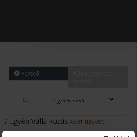
Kereső
Kulcsszavas
kereső
Ügyvédkereső
/ Egyéb Vállalkozás
4591 ügyvéd
Dr. Árvai János