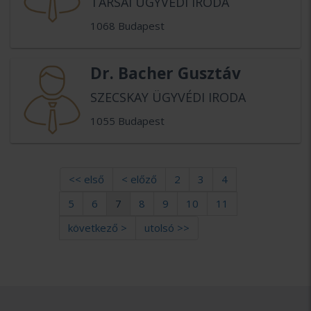
TÁRSAI ÜGYVÉDI IRODA
1068 Budapest
Dr. Bacher Gusztáv
SZECSKAY ÜGYVÉDI IRODA
1055 Budapest
<< első
< előző
2
3
4
5
6
7
8
9
10
11
következő >
utolsó >>