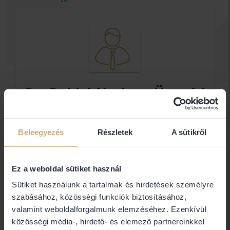
Dr. Babkó Norbert Ügyvéd
Ügyvéd
Beleegyezés
Részletek
A sütikről
Elérhetőségek
Ez a weboldal sütiket használ
Sütiket használunk a tartalmak és hirdetések személyre
1161 Budapest
szabásához, közösségi funkciók biztosításához,
valamint weboldalforgalmunk elemzéséhez. Ezenkívül
Jogi területek
közösségi média-, hirdető- és elemező partnereinkkel