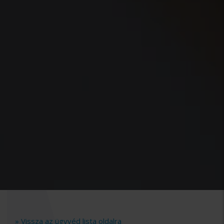
» Vissza az ügyvéd lista oldalra