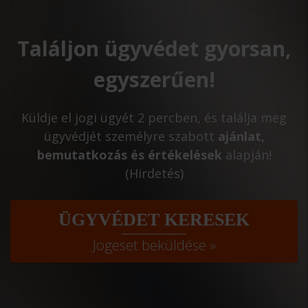
Találjon ügyvédet gyorsan,
egyszerűen!
Küldje el jogi ügyét 2 percben, és találja meg
ügyvédjét személyre szabott
ajánlat,
bemutatkozás és értékelések
alapján!
(Hirdetés)
ÜGYVÉDET KERESEK
Jogeset beküldése »