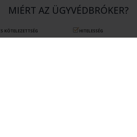
MIÉRT AZ ÜGYVÉDBRÓKER?
S KÖTELEZETTSÉG
HITELESSÉG
atásunk igénybevétele nem jár
Rendszerünkhöz csak érvényes 
en kötelezettséggel.
igazolvánnyal rendelkező ügyvé
csatlakozhatnak.
ÉKONYSÁG
MEGTAKARÍTÁS
kérésére csak olyan ügyvédek
Az Ügyvédbróker segítségével pé
nak, akik érdekeltek az Ön
és energiát takaríthat meg.
elvállalásában.
ÜGYFELEKNEK
REGISZTRÁCIÓ ÜGYFÉLKÉNT