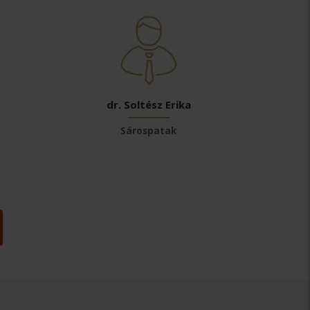
dr. Soltész Erika
Sárospatak