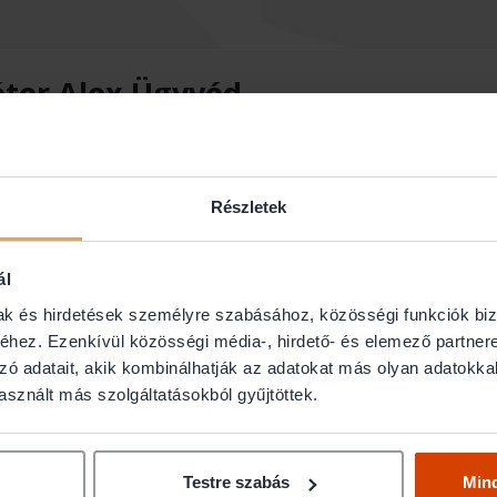
éter Alex Ügyvéd
Részletek
ál
mak és hirdetések személyre szabásához, közösségi funkciók biz
hez. Ezenkívül közösségi média-, hirdető- és elemező partner
zó adatait, akik kombinálhatják az adatokat más olyan adatokka
sznált más szolgáltatásokból gyűjtöttek.
gy
Testre szabás
Min