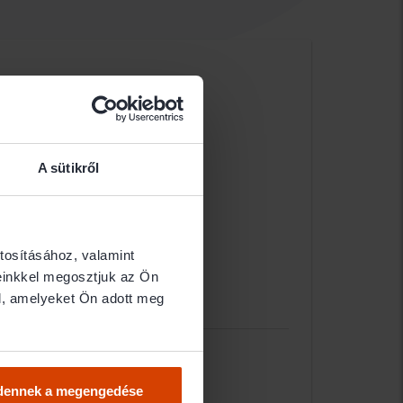
A sütikről
tosításához, valamint
einkkel megosztjuk az Ön
l, amelyeket Ön adott meg
dennek a megengedése