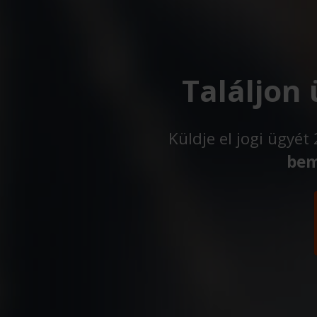
Találjon
Küldje el jogi ügyé
bem