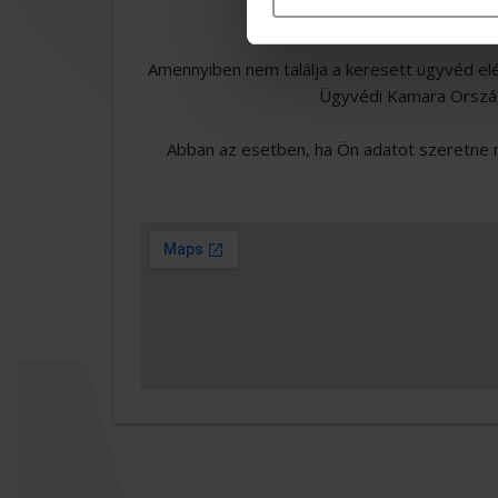
Amennyiben nem találja a keresett ügyvéd el
Ügyvédi Kamara Országo
Abban az esetben, ha Ön adatot szeretne m