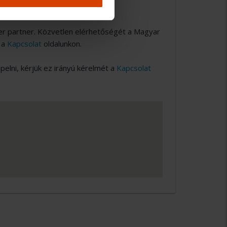
er partner. Közvetlen elérhetőségét a Magyar
 a
Kapcsolat
oldalunkon.
lni, kérjük ez irányú kérelmét a
Kapcsolat