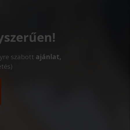
yszerűen!
lyre szabott
ajánlat,
etés)