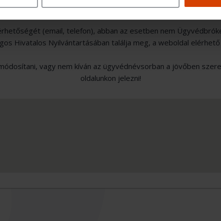
érhetőségét (email, telefon), abban az esetben nem Ügyvédbrók
s Hivatalos Nyilvántartásában találja meg, a weboldal elérhető
ódosítani, vagy nem kíván az ügyvédnévsorban a jövőben szerepe
oldalunkon jelezni!