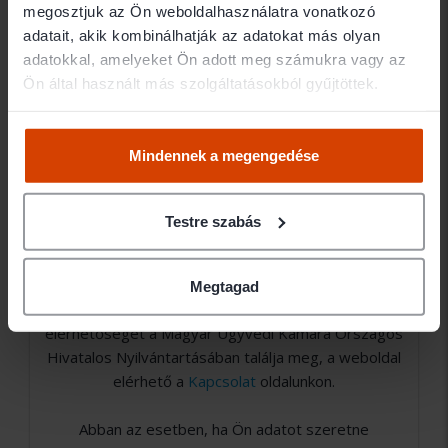
megosztjuk az Ön weboldalhasználatra vonatkozó
adatait, akik kombinálhatják az adatokat más olyan
Jogi területek
adatokkal, amelyeket Ön adott meg számukra vagy az
Ön által használt más szolgáltatásokból gyűjtöttek.
- Ingatlan jog
Mindennek a megengedése
- Vállalkozás
Testre szabás
Amennyiben nem találja a keresett ügyvéd
elérhetőségét (email, telefon), abban az esetben
Megtagad
nem Ügyvédbróker partner. Közvetlen
elérhetőségét a Magyar Ügyvédi Kamara Országos
Hivatalos Nyilvántartásában találja meg, a weboldal
elérhető a
Kapcsolat
oldalunkon.
Abban az esetben, ha Ön adatot szeretne