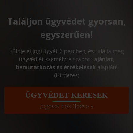
Találjon ügyvédet gyorsan,
egyszerűen!
Küldje el jogi ügyét 2 percben, és találja meg
ügyvédjét személyre szabott
ajánlat,
bemutatkozás és értékelések
alapján!
(Hirdetés)
ÜGYVÉDET KERESEK
Jogeset beküldése »