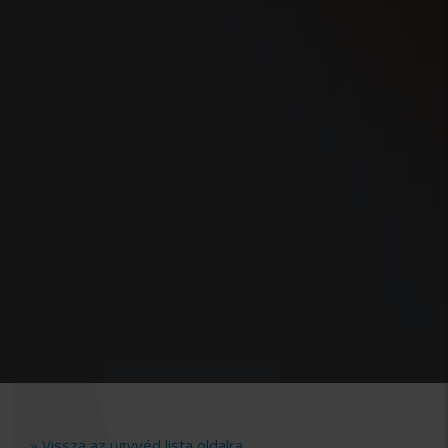
» Vissza az ügyvéd lista oldalra