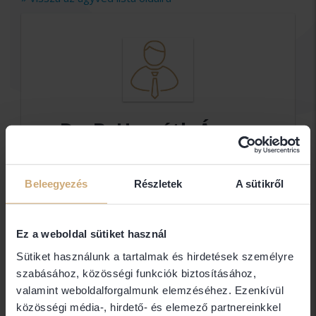
Dr. B. Horváth Ágnes
Ügyvéd
Beleegyezés
Részletek
A sütikről
DR.B. HORVÁTH ÁGNES ÜGYVÉDI
IRODA
Ez a weboldal sütiket használ
Elérhetőségek
Sütiket használunk a tartalmak és hirdetések személyre
szabásához, közösségi funkciók biztosításához,
valamint weboldalforgalmunk elemzéséhez. Ezenkívül
1071 Budapest
közösségi média-, hirdető- és elemező partnereinkkel