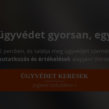
 ügyvédet gyorsan, eg
t 2 percben, és találja meg ügyvédjét szemé
utatkozás és értékelések
alapján! (Hird
ÜGYVÉDET KERESEK
Jogeset beküldése »