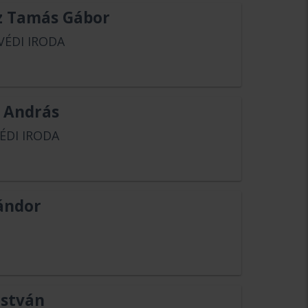
sz Tamás Gábor
VÉDI IRODA
k András
ÉDI IRODA
ándor
István