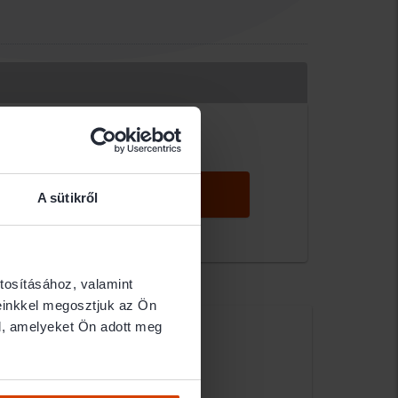
KERESÉS
A sütikről
tosításához, valamint
einkkel megosztjuk az Ön
i-szittner Júlia
l, amelyeket Ön adott meg