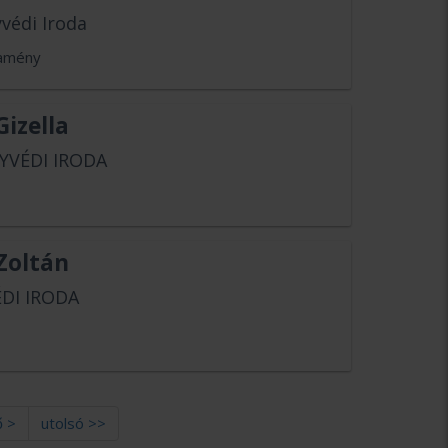
védi Iroda
amény
Gizella
YVÉDI IRODA
Zoltán
DI IRODA
ő >
utolsó >>