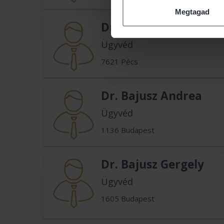
Megtagad
Dr. Bajtai Gábor
Ügyvéd
7621 Pécs
Dr. Bajusz Andrea
Ügyvéd
1136 Budapest
Dr. Bajusz Gergely
Ügyvéd
1605 Budapest