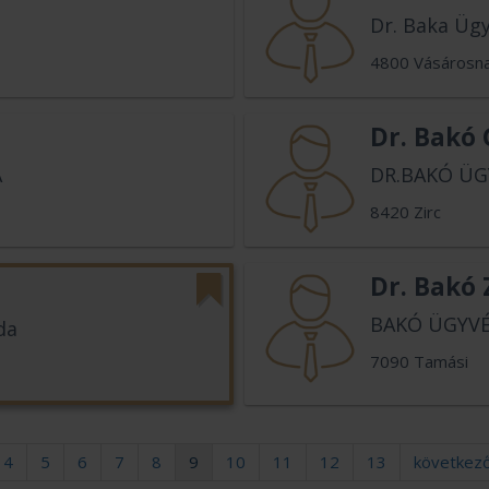
Dr. Baka Ügy
4800 Vásárosn
Dr. Bakó 
A
DR.BAKÓ ÜG
8420 Zirc
Dr. Bakó 
BAKÓ ÜGYVÉ
da
7090 Tamási
4
5
6
7
8
9
10
11
12
13
következ