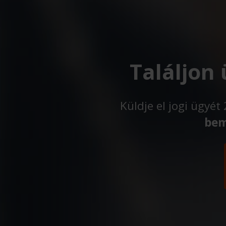
Találjon
Küldje el jogi ügyé
bem