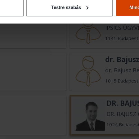
Testre szabás
Min
Dr. Bajta
IPSICS ÜGYV
1141 Budapest
dr. Bajus
dr. Bajusz B
1015 Budapest
DR. BAJU
DR. BAJUSZ
1024 Budapes