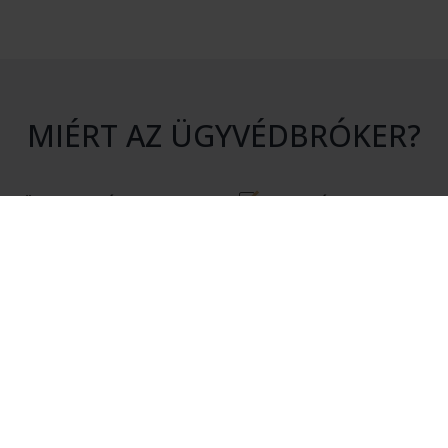
MIÉRT AZ ÜGYVÉDBRÓKER?
S KÖTELEZETTSÉG
HITELESSÉG
atásunk igénybevétele nem jár
Rendszerünkhöz csak érvényes 
en kötelezettséggel.
igazolvánnyal rendelkező ügyvé
csatlakozhatnak.
ÉKONYSÁG
MEGTAKARÍTÁS
kérésére csak olyan ügyvédek
Az Ügyvédbróker segítségével pé
nak, akik érdekeltek az Ön
és energiát takaríthat meg.
elvállalásában.