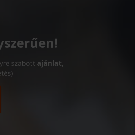
yszerűen!
lyre szabott
ajánlat,
etés)