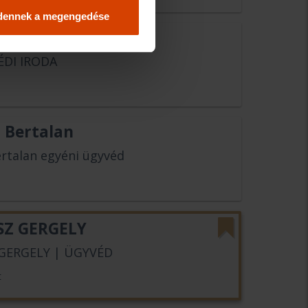
dennek a megengedése
i Miklós
ÉDI IRODA
z Bertalan
ertalan egyéni ügyvéd
SZ GERGELY
 GERGELY | ÜGYVÉD
t