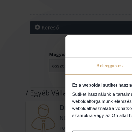
Kereső
Megye/Budapest:
Vár
Beleegyezés
Ez a weboldal sütiket haszn
/ Egyéb Vállalkozás
4591 ügyvéd
Sütiket használunk a tartal
weboldalforgalmunk elemzésé
Dr. Bajorfi Ákos
weboldalhasználatra vonatko
számukra vagy az Ön által ha
NOERR & TÁRSAI IRODA
1011 Budapest