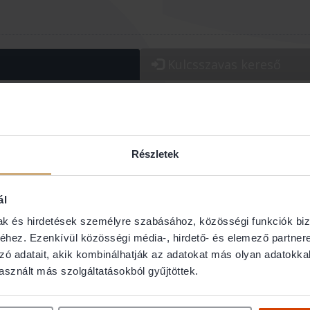
Kulcsszavas
kereső
os/Kerület:
Jogterület:
Részletek
ál
mak és hirdetések személyre szabásához, közösségi funkciók biz
hez. Ezenkívül közösségi média-, hirdető- és elemező partner
Dr. Bajorf
zó adatait, akik kombinálhatják az adatokat más olyan adatokka
sznált más szolgáltatásokból gyűjtöttek.
Ügyvéd
1132 Budapest