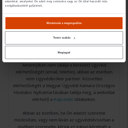
Jogi területek
adatokkal, amelyeket Ön adott meg számukra vagy az Ön által használt más
szolgáltatásokból gyűjtöttek.
- Vállalkozás
Mindennek a megengedése
- Szerzői jog
Testre szabás
Megtagad
Amennyiben nem találja a keresett ügyvéd
elérhetőségét (email, telefon), abban az esetben
nem Ügyvédbróker partner. Közvetlen
elérhetőségét a Magyar Ügyvédi Kamara Országos
Hivatalos Nyilvántartásában találja meg, a weboldal
elérhető a
Kapcsolat
oldalunkon.
Abban az esetben, ha Ön adatot szeretne
módosítani, vagy nem kíván az ügyvédnévsorban a
jövőben szerepelni, kérjük ez irányú kérelmét a