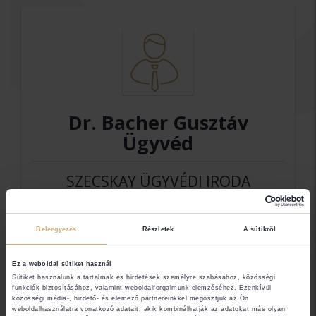
Dr. Bacher Gusztáv
Ügyvéd
SZECSKAY ÜGYVÉDI IRODA
Elérhetőségek
Beleegyezés
Részletek
A sütikről
Ez a weboldal sütiket használ
1055 Budapest
Sütiket használunk a tartalmak és hirdetések személyre szabásához, közösségi
funkciók biztosításához, valamint weboldalforgalmunk elemzéséhez. Ezenkívül
közösségi média-, hirdető- és elemező partnereinkkel megosztjuk az Ön
weboldalhasználatra vonatkozó adatait, akik kombinálhatják az adatokat más olyan