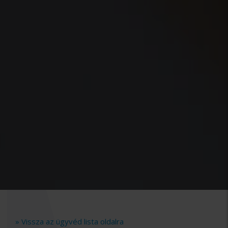
» Vissza az ügyvéd lista oldalra