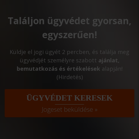
Találjon ügyvédet gyorsan,
egyszerűen!
Küldje el jogi ügyét 2 percben, és találja meg
ügyvédjét személyre szabott
ajánlat,
bemutatkozás és értékelések
alapján!
(Hirdetés)
ÜGYVÉDET KERESEK
Jogeset beküldése »