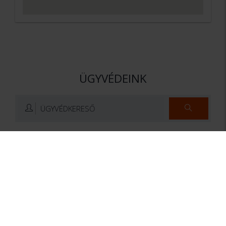
ÜGYVÉDEINK
ÜGYVÉDKERESŐ
dr. Mező István
Dr. Kocsis István