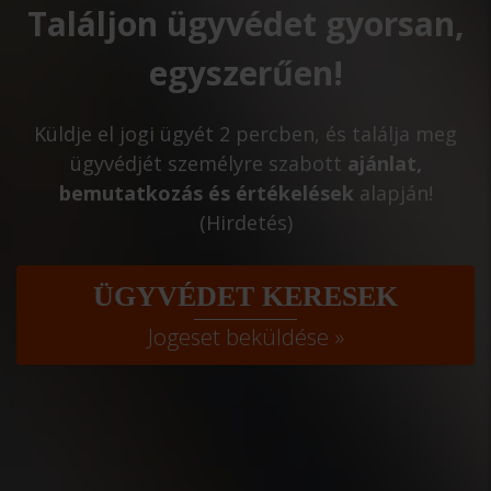
Találjon ügyvédet gyorsan,
egyszerűen!
Küldje el jogi ügyét 2 percben, és találja meg
ügyvédjét személyre szabott
ajánlat,
bemutatkozás és értékelések
alapján!
(Hirdetés)
ÜGYVÉDET KERESEK
Jogeset beküldése »