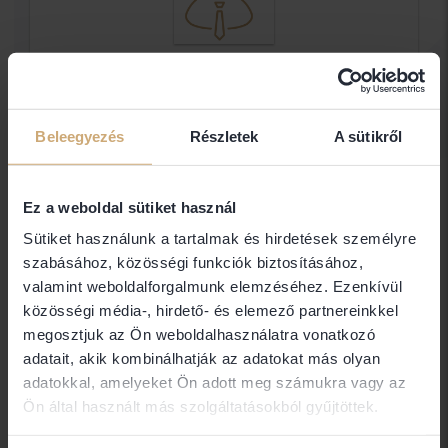
Dr. Dadi Eszter Ügyvéd
Dadi Ügyvédi Iroda
Beleegyezés
Részletek
A sütikről
Elérhetőségek
Ez a weboldal sütiket használ
Sütiket használunk a tartalmak és hirdetések személyre
szabásához, közösségi funkciók biztosításához,
1137 Budapest
valamint weboldalforgalmunk elemzéséhez. Ezenkívül
közösségi média-, hirdető- és elemező partnereinkkel
megosztjuk az Ön weboldalhasználatra vonatkozó
adatait, akik kombinálhatják az adatokat más olyan
Amennyiben nem találja a keresett ügyvéd
adatokkal, amelyeket Ön adott meg számukra vagy az
elérhetőségét (email, telefon), abban az esetben
Ön által használt más szolgáltatásokból gyűjtöttek.
nem Ügyvédbróker partner. Közvetlen
elérhetőségét a Magyar Ügyvédi Kamara Országos