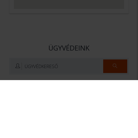
ÜGYVÉDEINK
ÜGYVÉDKERESŐ
Dr. Horváth Péter
Dr. Apponyi Dániel
LL.M.