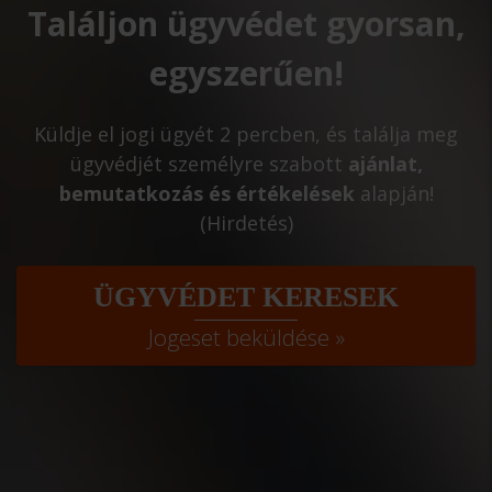
Találjon ügyvédet gyorsan,
egyszerűen!
Küldje el jogi ügyét 2 percben, és találja meg
ügyvédjét személyre szabott
ajánlat,
bemutatkozás és értékelések
alapján!
(Hirdetés)
ÜGYVÉDET KERESEK
Jogeset beküldése »