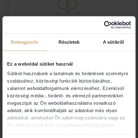
Dr. Csikai Attila Ügyvéd
CSIKAI ÜGYVÉDI IRODA
Beleegyezés
Részletek
A sütikről
Elérhetőségek
Ez a weboldal sütiket használ
Sütiket használunk a tartalmak és hirdetések személyre
szabásához, közösségi funkciók biztosításához,
1121 Budapest
valamint weboldalforgalmunk elemzéséhez. Ezenkívül
közösségi média-, hirdető- és elemező partnereinkkel
megosztjuk az Ön weboldalhasználatra vonatkozó
adatait, akik kombinálhatják az adatokat más olyan
Amennyiben nem találja a keresett ügyvéd
adatokkal, amelyeket Ön adott meg számukra vagy az
elérhetőségét (email, telefon), abban az esetben
Ön által használt más szolgáltatásokból gyűjtöttek.
nem Ügyvédbróker partner. Közvetlen
elérhetőségét a Magyar Ügyvédi Kamara Országos