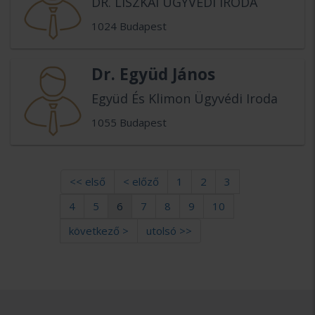
DR. LISZKAI ÜGYVÉDI IRODA
1024 Budapest
Dr. Együd János
Együd És Klimon Ügyvédi Iroda
1055 Budapest
<< első
< előző
1
2
3
4
5
6
7
8
9
10
következő >
utolsó >>