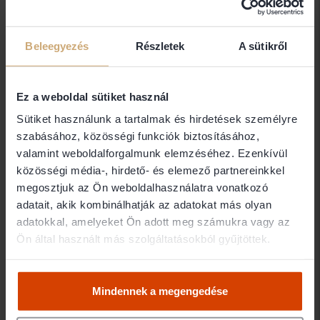
Dr. Czudar Balázs egyéni ügyvéd
Beleegyezés
Részletek
A sütikről
1054 Budapest
dr. D. Horváth László
Ez a weboldal sütiket használ
Sütiket használunk a tartalmak és hirdetések személyre
D. Horváth Ügyvédi Iroda
szabásához, közösségi funkciók biztosításához,
1061 Budapest
valamint weboldalforgalmunk elemzéséhez. Ezenkívül
közösségi média-, hirdető- és elemező partnereinkkel
megosztjuk az Ön weboldalhasználatra vonatkozó
Dr. D. Szabó Péter
adatait, akik kombinálhatják az adatokat más olyan
adatokkal, amelyeket Ön adott meg számukra vagy az
Dr. D. Szabó Péter Ügyvédi Iroda
Ön által használt más szolgáltatásokból gyűjtöttek.
1082 Budapest
Mindennek a megengedése
Dr. Dadi Eszter