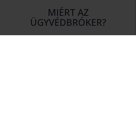
MIÉRT AZ
ÜGYVÉDBRÓKER?
DISZKRÉCIÓ
Az ajánlatkérés során az Ön személyes adatai mindvégig
titokban maradnak.
NINCS KÖTELEZETTSÉG
Szolgáltatásunk igénybevétele nem jár semmilyen
kötelezettséggel.
HITELESSÉG
Rendszerünkhöz csak érvényes ügyvédi igazolvánnyal
rendelkező ügyvédek csatlakozhatnak.
INFORMÁCIÓ
Az Ügyvédbrókeren keresztül megfelelő információhoz
juthat a megalapozott ügyvédválasztáshoz.
FÜGGETLENSÉG