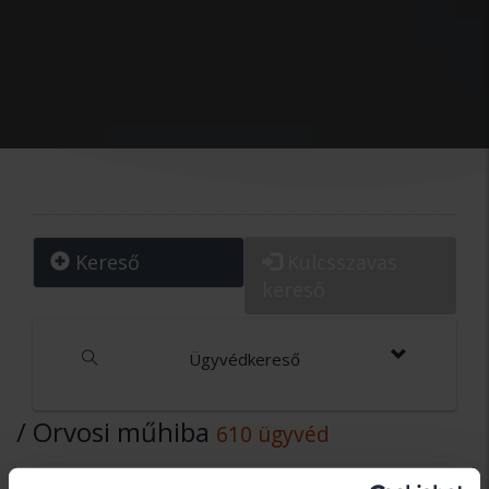
Kereső
Kulcsszavas
kereső
Ügyvédkereső
/ Orvosi műhiba
610 ügyvéd
Dr. Czudar Balázs