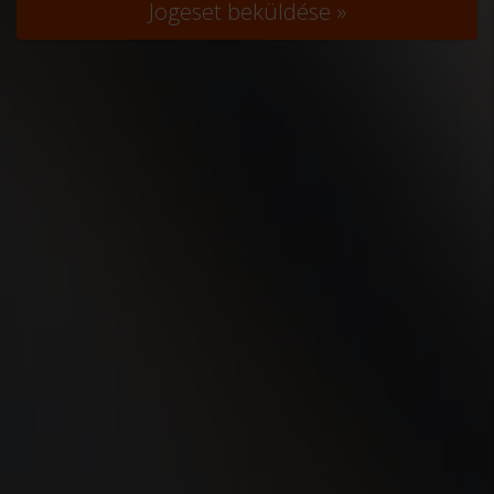
Jogeset beküldése »