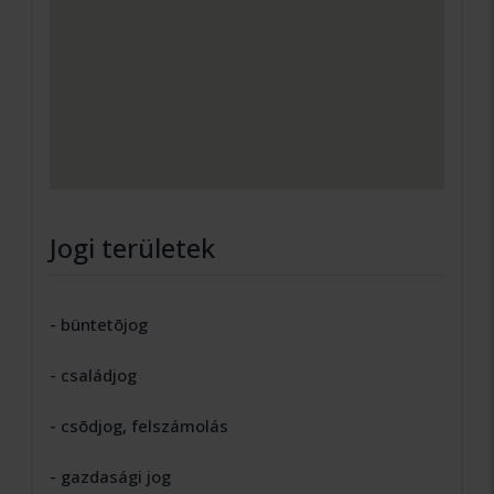
Jogi területek
- büntetõjog
- családjog
- csõdjog, felszámolás
- gazdasági jog