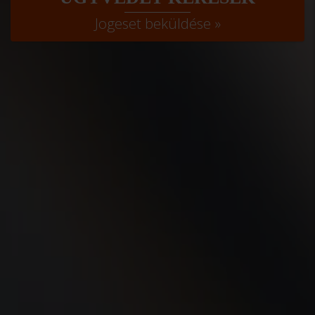
Jogeset beküldése »