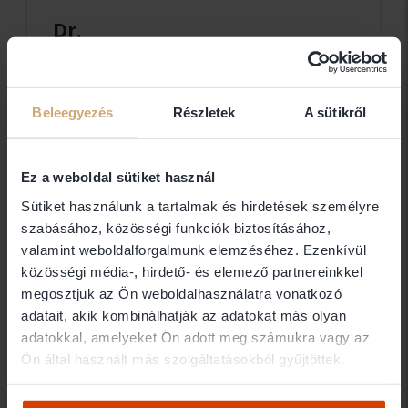
Dr.
Deák
Róbert
egyéni
ügyvéd
Beleegyezés
Részletek
A sütikről
Dr. Deák Róbert
Ez a weboldal sütiket használ
Sütiket használunk a tartalmak és hirdetések személyre
Elérhetőségek
szabásához, közösségi funkciók biztosításához,
valamint weboldalforgalmunk elemzéséhez. Ezenkívül
közösségi média-, hirdető- és elemező partnereinkkel
5000 Szolnok Dózsa Gy. út 1.
megosztjuk az Ön weboldalhasználatra vonatkozó
Ügyfélfogadás
adatait, akik kombinálhatják az adatokat más olyan
adatokkal, amelyeket Ön adott meg számukra vagy az
hétköznap 14-16.30-ig valamint előzetes
Ön által használt más szolgáltatásokból gyűjtöttek.
bejelentkezés alapján