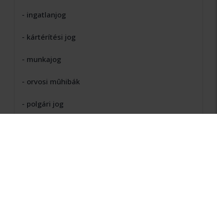
- ingatlanjog
- kártérítési jog
- munkajog
- orvosi mûhibák
- polgári jog
- társasági jog
Szakképesítések
- társasági szakjogász
Beszélt nyelvek