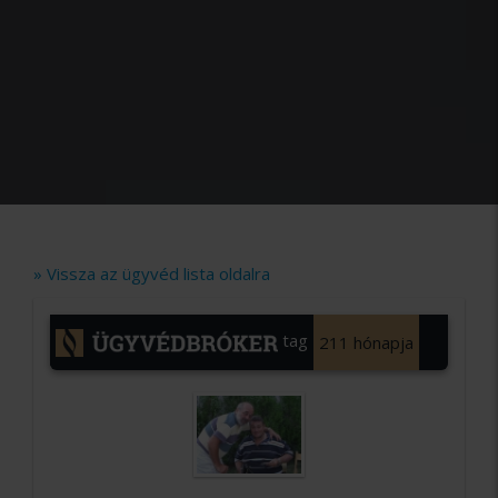
» Vissza az ügyvéd lista oldalra
tag
211 hónapja