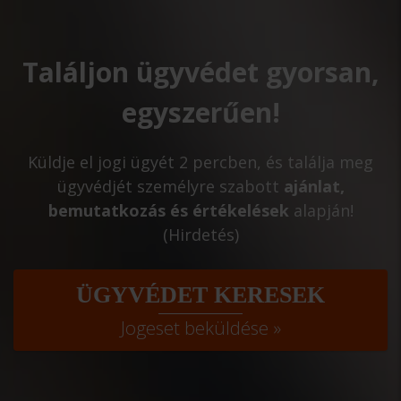
Találjon ügyvédet gyorsan,
egyszerűen!
Küldje el jogi ügyét 2 percben, és találja meg
ügyvédjét személyre szabott
ajánlat,
bemutatkozás és értékelések
alapján!
(Hirdetés)
ÜGYVÉDET KERESEK
Jogeset beküldése »