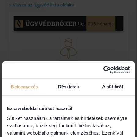
» Vissza az ügyvéd lista oldalra
tag
205 hónapja
Dr.
D.
Beleegyezés
Részletek
A sütikről
Szabó
Péter
Ügyvédi
Ez a weboldal sütiket használ
Iroda
Sütiket használunk a tartalmak és hirdetések személyre
Dr. D. Szabó Péter
szabásához, közösségi funkciók biztosításához,
valamint weboldalforgalmunk elemzéséhez. Ezenkívül