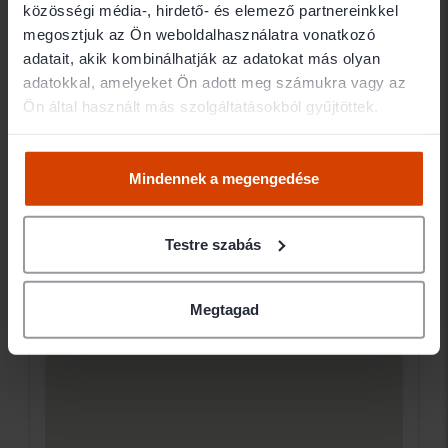
közösségi média-, hirdető- és elemező partnereinkkel
Elérhetőségek
megosztjuk az Ön weboldalhasználatra vonatkozó
adatait, akik kombinálhatják az adatokat más olyan
adatokkal, amelyeket Ön adott meg számukra vagy az
1082 Budapest Baross utca 114-116.
Ön által használt más szolgáltatásokból gyűjtöttek.
Ügyfélfogadás
Mindennek a megengedése
Testre szabás
Megtagad