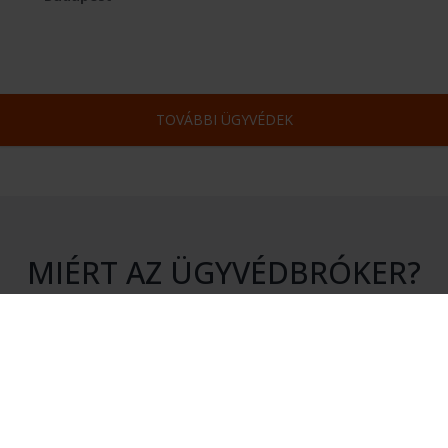
TOVÁBBI ÜGYVÉDEK
MIÉRT AZ ÜGYVÉDBRÓKER?
S KÖTELEZETTSÉG
HITELESSÉG
atásunk igénybevétele nem jár
Rendszerünkhöz csak érvényes 
en kötelezettséggel.
igazolvánnyal rendelkező ügyvé
csatlakozhatnak.
ÉKONYSÁG
MEGTAKARÍTÁS