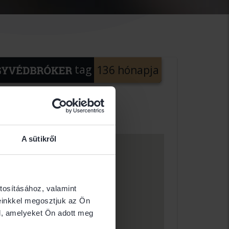
tag
136 hónapja
A sütikről
tosításához, valamint
einkkel megosztjuk az Ön
l, amelyeket Ön adott meg