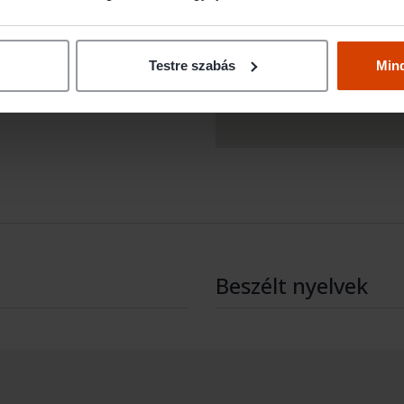
Testre szabás
Min
Beszélt nyelvek