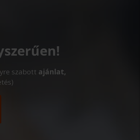
yszerűen!
lyre szabott
ajánlat,
etés)