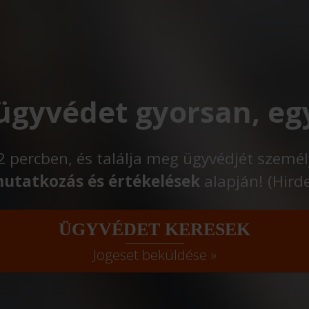
 ügyvédet gyorsan, eg
t 2 percben, és találja meg ügyvédjét szemé
utatkozás és értékelések
alapján! (Hird
ÜGYVÉDET KERESEK
Jogeset beküldése »