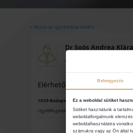
» Vissza az ügyvéd lista oldalra
Dr Soós Andrea Klár
Soós Andrea
Beleegyezés
Elérhetőségek
1029 Budapest Gyöngyvér u. 37.
Ez a weboldal sütiket haszn
Sütiket használunk a tartal
Ügyfélfogadás
weboldalforgalmunk elemzésé
weboldalhasználatra vonatko
számukra vagy az Ön által ha