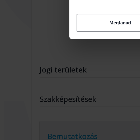
Megtagad
Jogi területek
Szakképesítések
Bemutatkozás