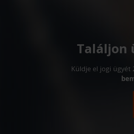
Találjon
Küldje el jogi ügyé
bem