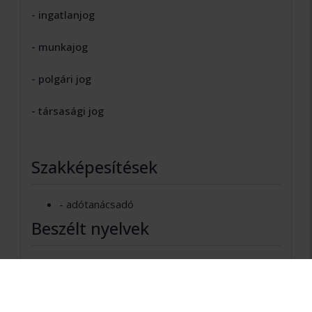
- ingatlanjog
- munkajog
- polgári jog
- társasági jog
Szakképesítések
- adótanácsadó
Beszélt nyelvek
angol