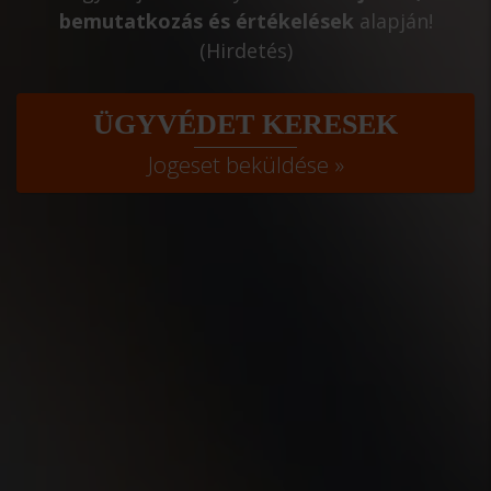
bemutatkozás és értékelések
alapján!
(Hirdetés)
ÜGYVÉDET KERESEK
Jogeset beküldése »