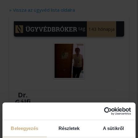
» Vissza az ügyvéd lista oldalra
tag
143 hónapja
Dr.
Gálfi
Marianna
egyéni
ügyvéd
Beleegyezés
Részletek
A sütikről