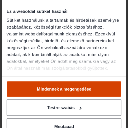
Dr. Gálfi Marianna
Ez a weboldal sütiket használ
Elérhetőségek
Sütiket használunk a tartalmak és hirdetések személyre
szabásához, közösségi funkciók biztosításához,
valamint weboldalforgalmunk elemzéséhez. Ezenkívül
1147 Budapest Telepes utca 75.
közösségi média-, hirdető- és elemező partnereinkkel
Ügyfélfogadás
megosztjuk az Ön weboldalhasználatra vonatkozó
adatait, akik kombinálhatják az adatokat más olyan
adatokkal, amelyeket Ön adott meg számukra vagy az
Megbeszélés szerint
Ön által használt más szolgáltatásokból gyűjtöttek.
Mindennek a megengedése
Testre szabás
Megtagad