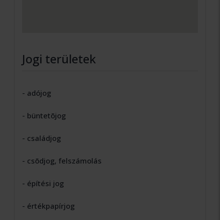
Jogi területek
- adójog
- büntetõjog
- családjog
- csõdjog, felszámolás
- építési jog
- értékpapírjog