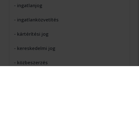
- ingatlanjog
- ingatlanközvetítés
- kártérítési jog
- kereskedelmi jog
- közbeszerzés
- pénzügyi jog
- polgári jog
- társasági jog
- váltójog