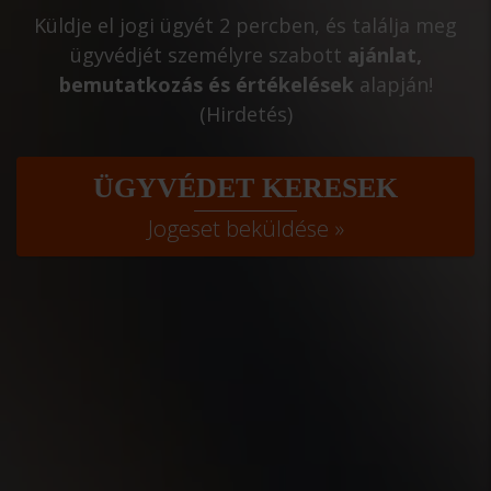
Küldje el jogi ügyét 2 percben, és találja meg
ügyvédjét személyre szabott
ajánlat,
bemutatkozás és értékelések
alapján!
(Hirdetés)
ÜGYVÉDET KERESEK
Jogeset beküldése »