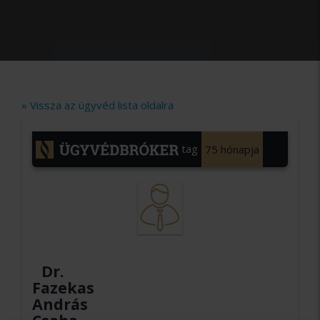
» Vissza az ügyvéd lista oldalra
tag
75 hónapja
Dr.
Fazekas
András