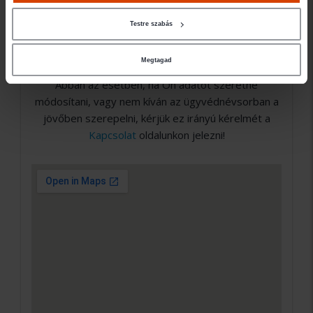
nem Ügyvédbróker partner. Közvetlen
elérhetőségét a Magyar Ügyvédi Kamara Országos
Testre szabás
Hivatalos Nyilvántartásában találja meg, a weboldal
elérhető a
Kapcsolat
oldalunkon.
Megtagad
Abban az esetben, ha Ön adatot szeretne
módosítani, vagy nem kíván az ügyvédnévsorban a
jövőben szerepelni, kérjük ez irányú kérelmét a
Kapcsolat
oldalunkon jelezni!