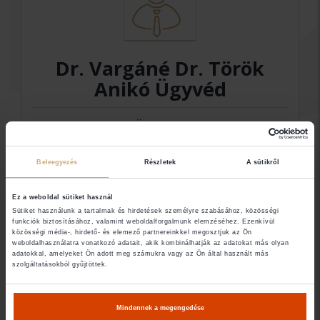
Dr. Vargáné Dr. Török
Anikó Ügyvéd
Ügyvéd
Beleegyezés
Részletek
A sütikről
Elérhetőségek
Ez a weboldal sütiket használ
Sütiket használunk a tartalmak és hirdetések személyre szabásához, közösségi
3530 Miskolc
funkciók biztosításához, valamint weboldalforgalmunk elemzéséhez. Ezenkívül
közösségi média-, hirdető- és elemező partnereinkkel megosztjuk az Ön
weboldalhasználatra vonatkozó adatait, akik kombinálhatják az adatokat más olyan
adatokkal, amelyeket Ön adott meg számukra vagy az Ön által használt más
szolgáltatásokból gyűjtöttek.
Amennyiben nem találja a keresett ügyvéd
elérhetőségét (email, telefon), abban az esetben
Mindennek a megengedése