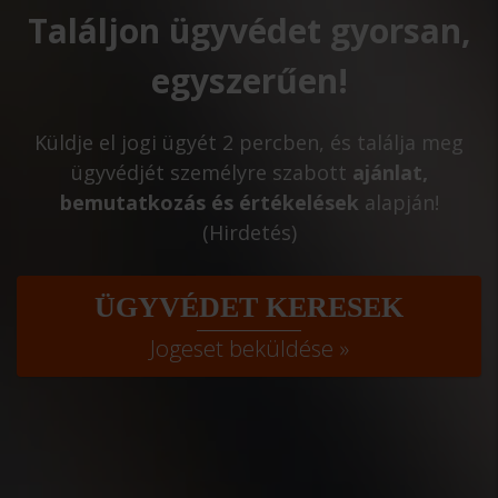
Találjon ügyvédet gyorsan,
egyszerűen!
Küldje el jogi ügyét 2 percben, és találja meg
ügyvédjét személyre szabott
ajánlat,
bemutatkozás és értékelések
alapján!
(Hirdetés)
ÜGYVÉDET KERESEK
Jogeset beküldése »