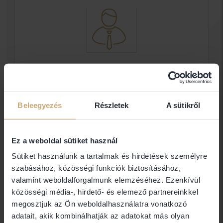
Dr. Szabó Gábor Ügyvéd
Dr. Szabó és Társa Ügyvédi Iroda
Beleegyezés
Részletek
A sütikről
Elérhetőségek
Ez a weboldal sütiket használ
Sütiket használunk a tartalmak és hirdetések személyre
5600 Békéscsaba
szabásához, közösségi funkciók biztosításához,
valamint weboldalforgalmunk elemzéséhez. Ezenkívül
közösségi média-, hirdető- és elemező partnereinkkel
Jogi területek
megosztjuk az Ön weboldalhasználatra vonatkozó
adatait, akik kombinálhatják az adatokat más olyan