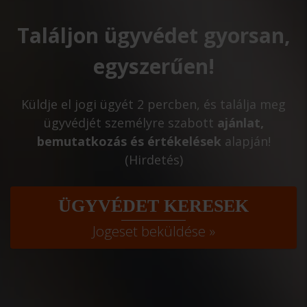
Találjon ügyvédet gyorsan,
egyszerűen!
Küldje el jogi ügyét 2 percben, és találja meg
ügyvédjét személyre szabott
ajánlat,
bemutatkozás és értékelések
alapján!
(Hirdetés)
ÜGYVÉDET KERESEK
Jogeset beküldése »