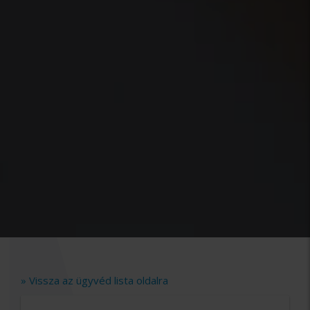
» Vissza az ügyvéd lista oldalra