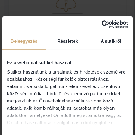
Dr. Réthy Sándor Ügyvéd
Ügyvéd
Beleegyezés
Részletek
A sütikről
Elérhetőségek
Ez a weboldal sütiket használ
Sütiket használunk a tartalmak és hirdetések személyre
szabásához, közösségi funkciók biztosításához,
5540 Szarvas
valamint weboldalforgalmunk elemzéséhez. Ezenkívül
közösségi média-, hirdető- és elemező partnereinkkel
megosztjuk az Ön weboldalhasználatra vonatkozó
adatait, akik kombinálhatják az adatokat más olyan
Amennyiben nem találja a keresett ügyvéd
adatokkal, amelyeket Ön adott meg számukra vagy az
elérhetőségét (email, telefon), abban az esetben
Ön által használt más szolgáltatásokból gyűjtöttek.
nem Ügyvédbróker partner. Közvetlen
elérhetőségét a Magyar Ügyvédi Kamara Országos