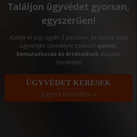
Találjon ügyvédet gyorsan,
egyszerűen!
Küldje el jogi ügyét 2 percben, és találja meg
ügyvédjét személyre szabott
ajánlat,
bemutatkozás és értékelések
alapján!
(Hirdetés)
ÜGYVÉDET KERESEK
Jogeset beküldése »