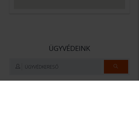
ÜGYVÉDEINK
ÜGYVÉDKERESŐ
dr. Kiss D. Csaba
Dr. Svarsnig Dorina