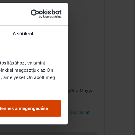
A sütikről
tosításához, valamint
einkkel megosztjuk az Ön
l, amelyeket Ön adott meg
er partner. Közvetlen elérhetőségét a Magyar
 a
Kapcsolat
oldalunkon.
dennek a megengedése
lni, kérjük ez irányú kérelmét a
Kapcsolat