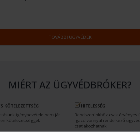
TOVÁBBI ÜGYVÉDEK
MIÉRT AZ ÜGYVÉDBRÓKER?
S KÖTELEZETTSÉG
HITELESSÉG
atásunk igénybevétele nem jár
Rendszerünkhöz csak érvényes 
en kötelezettséggel.
igazolvánnyal rendelkező ügyvé
csatlakozhatnak.
ÉKONYSÁG
MEGTAKARÍTÁS