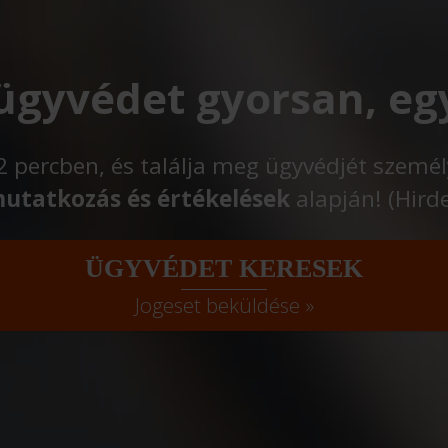
 ügyvédet gyorsan, eg
t 2 percben, és találja meg ügyvédjét szemé
utatkozás és értékelések
alapján! (Hird
ÜGYVÉDET KERESEK
Jogeset beküldése »