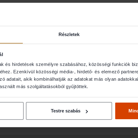
saba Ügyvéd
 IRODA
Részletek
ál
mak és hirdetések személyre szabásához, közösségi funkciók biz
hez. Ezenkívül közösségi média-, hirdető- és elemező partner
zó adatait, akik kombinálhatják az adatokat más olyan adatokka
sznált más szolgáltatásokból gyűjtöttek.
érhetőségét (email, telefon), abban az esetben nem Ügyvédbrók
s Hivatalos Nyilvántartásában találja meg, a weboldal elérhető
Testre szabás
Min
ódosítani, vagy nem kíván az ügyvédnévsorban a jövőben szerepe
oldalunkon jelezni!