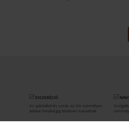
DISZKRÉCIÓ
NINC
Az ajánlatkérés során az Ön személyes
Szolgált
adatai mindvégig titokban maradnak.
semmily
FÜGGETLENSÉG
HAT