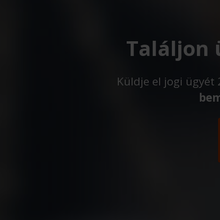
Találjon
Küldje el jogi ügyé
bem