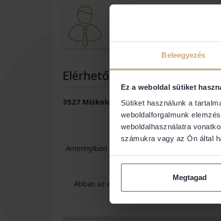
Dr. Nyerges C
NYERGES ÜGYVÉDI
Beleegyezés
Elérhetőségek
Ez a weboldal sütiket haszn
3527 Miskolc
Sütiket használunk a tartal
weboldalforgalmunk elemzésé
weboldalhasználatra vonatko
számukra vagy az Ön által ha
Amennyiben nem találja a keresett ügyvéd el
Ügyvédi Kamara Országo
Megtagad
Abban az esetben, ha Ön adatot szeretne m