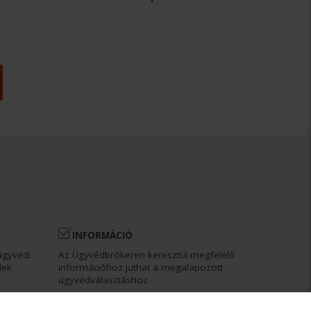
INFORMÁCIÓ
ügyvédi
Az Ügyvédbrókeren keresztül megfelelő
dek
információhoz juthat a megalapozott
ügyvédválasztáshoz.
DÍJMENTESSÉG