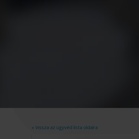
» Vissza az ügyvéd lista oldalra