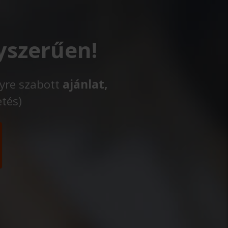
yszerűen!
lyre szabott
ajánlat,
etés)