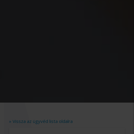
» Vissza az ügyvéd lista oldalra