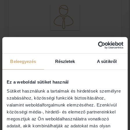
Dr. Darvasi Csilla Ügyvéd
Ügyvéd
Beleegyezés
Részletek
A sütikről
Elérhetőségek
Ez a weboldal sütiket használ
Sütiket használunk a tartalmak és hirdetések személyre
7150 Bonyhád
szabásához, közösségi funkciók biztosításához,
valamint weboldalforgalmunk elemzéséhez. Ezenkívül
közösségi média-, hirdető- és elemező partnereinkkel
Jogi területek
megosztjuk az Ön weboldalhasználatra vonatkozó
adatait, akik kombinálhatják az adatokat más olyan