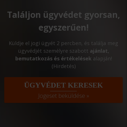
Találjon ügyvédet gyorsan,
egyszerűen!
Küldje el jogi ügyét 2 percben, és találja meg
ügyvédjét személyre szabott
ajánlat,
bemutatkozás és értékelések
alapján!
(Hirdetés)
ÜGYVÉDET KERESEK
Jogeset beküldése »