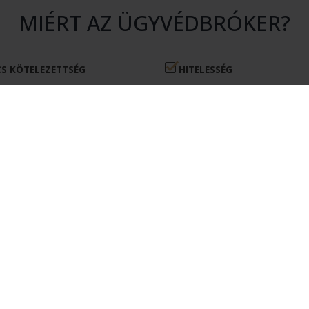
MIÉRT AZ ÜGYVÉDBRÓKER?
S KÖTELEZETTSÉG
HITELESSÉG
atásunk igénybevétele nem jár
Rendszerünkhöz csak érvényes 
en kötelezettséggel.
igazolvánnyal rendelkező ügyvé
csatlakozhatnak.
ÉKONYSÁG
MEGTAKARÍTÁS
kérésére csak olyan ügyvédek
Az Ügyvédbróker segítségével pé
nak, akik érdekeltek az Ön
és energiát takaríthat meg.
elvállalásában.
ÜGYFELEKNEK
REGISZTRÁCIÓ ÜGYFÉLKÉNT