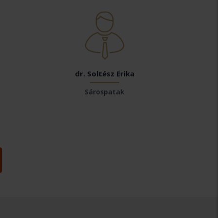
dr. Soltész Erika
Sárospatak