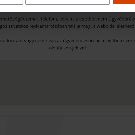
érhetőségét (email, telefon), abban az esetben nem Ügyvédbrók
s Hivatalos Nyilvántartásában találja meg, a weboldal elérhető
ódosítani, vagy nem kíván az ügyvédnévsorban a jövőben szerepe
oldalunkon jelezni!