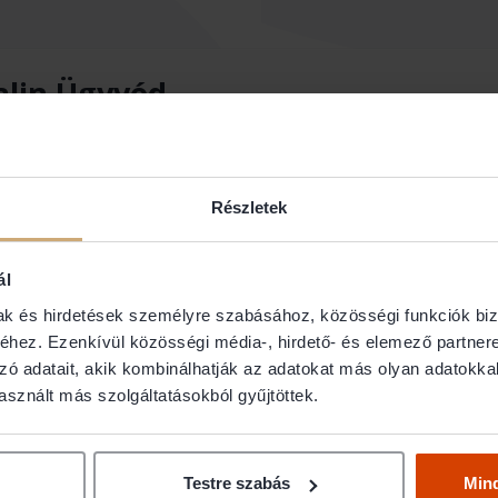
alin Ügyvéd
Részletek
ál
mak és hirdetések személyre szabásához, közösségi funkciók biz
hez. Ezenkívül közösségi média-, hirdető- és elemező partner
zó adatait, akik kombinálhatják az adatokat más olyan adatokka
sznált más szolgáltatásokból gyűjtöttek.
lkozás
Testre szabás
Min