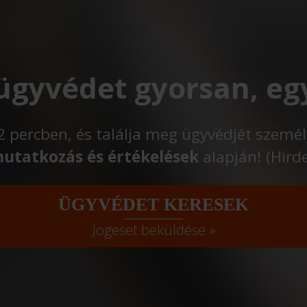
 ügyvédet gyorsan, eg
t 2 percben, és találja meg ügyvédjét szemé
utatkozás és értékelések
alapján! (Hird
ÜGYVÉDET KERESEK
Jogeset beküldése »