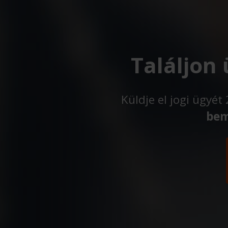
Találjon
Küldje el jogi ügyé
bem