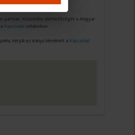
er partner. Közvetlen elérhetőségét a Magyar
 a
Kapcsolat
oldalunkon.
lni, kérjük ez irányú kérelmét a
Kapcsolat