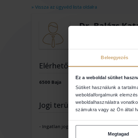
» Vissza az ügyvéd lista oldalra
Dr. Balázs Kat
Ügyvéd
Beleegyezés
Elérhetőségek
Ez a weboldal sütiket haszn
6500 Baja
Sütiket használunk a tartal
weboldalforgalmunk elemzésé
weboldalhasználatra vonatko
Jogi területek
számukra vagy az Ön által ha
- Ingatlan jog
- Válla
Megtagad