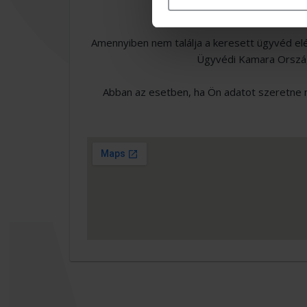
Amennyiben nem találja a keresett ügyvéd el
Ügyvédi Kamara Országo
Abban az esetben, ha Ön adatot szeretne m