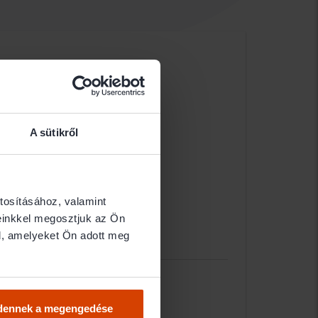
A sütikről
tosításához, valamint
einkkel megosztjuk az Ön
l, amelyeket Ön adott meg
dennek a megengedése