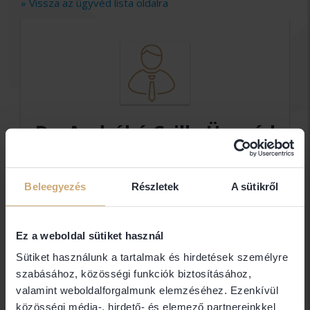
» Vissza az ügyvéd lista oldalra
Dr. Andrékó Csilla Ügyvéd
ANDRÉKÓ KINSTELLAR ÜGYVÉDI
IRODA
Beleegyezés
Részletek
A sütikről
Elérhetőségek
Ez a weboldal sütiket használ
Sütiket használunk a tartalmak és hirdetések személyre
1054 Budapest
szabásához, közösségi funkciók biztosításához,
valamint weboldalforgalmunk elemzéséhez. Ezenkívül
közösségi média-, hirdető- és elemező partnereinkkel