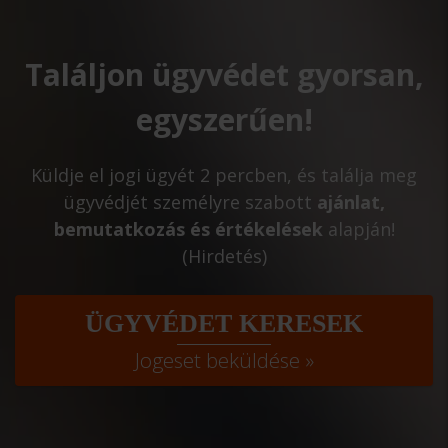
Találjon ügyvédet gyorsan,
egyszerűen!
Küldje el jogi ügyét 2 percben, és találja meg
ügyvédjét személyre szabott
ajánlat,
bemutatkozás és értékelések
alapján!
(Hirdetés)
ÜGYVÉDET KERESEK
Jogeset beküldése »