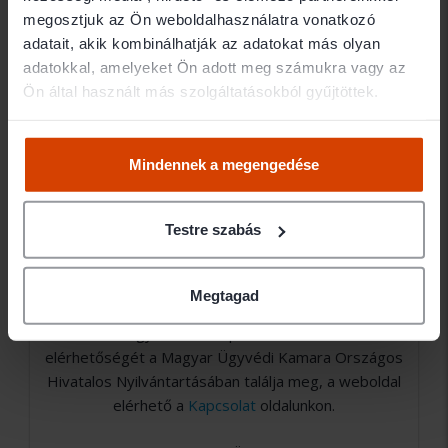
Jogi területek
megosztjuk az Ön weboldalhasználatra vonatkozó
adatait, akik kombinálhatják az adatokat más olyan
adatokkal, amelyeket Ön adott meg számukra vagy az
- Ingatlan jog
Ön által használt más szolgáltatásokból gyűjtöttek.
- Pénzügy
Mindennek a megengedése
- Vállalkozás
Testre szabás
Amennyiben nem találja a keresett ügyvéd
Megtagad
elérhetőségét (email, telefon), abban az esetben
nem Ügyvédbróker partner. Közvetlen
elérhetőségét a Magyar Ügyvédi Kamara Országos
Hivatalos Nyilvántartásában találja meg, a weboldal
elérhető a
Kapcsolat
oldalunkon.