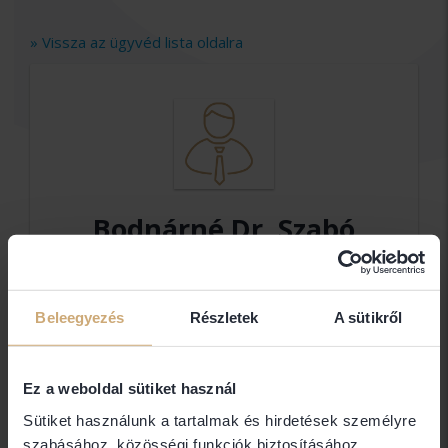
» Vissza az ügyvéd lista oldalra
Bodnárné Dr. Szabó
Zsuzsanna Ügyvéd
Ügyvéd
Beleegyezés
Részletek
A sütikről
Elérhetőségek
Ez a weboldal sütiket használ
Sütiket használunk a tartalmak és hirdetések személyre
1301 Budapest
szabásához, közösségi funkciók biztosításához,