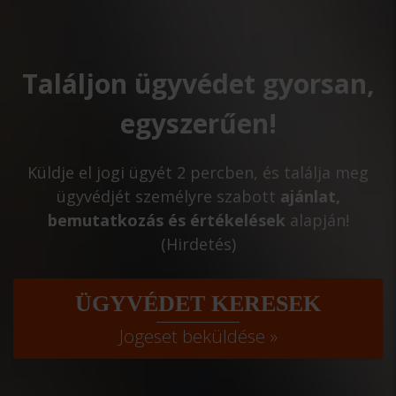
Találjon ügyvédet gyorsan,
egyszerűen!
Küldje el jogi ügyét 2 percben, és találja meg
ügyvédjét személyre szabott
ajánlat,
bemutatkozás és értékelések
alapján!
(Hirdetés)
ÜGYVÉDET KERESEK
Jogeset beküldése »