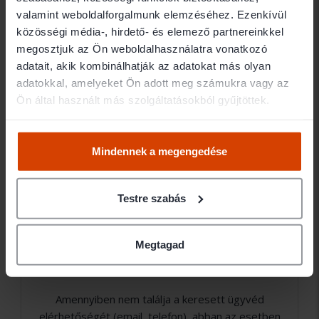
valamint weboldalforgalmunk elemzéséhez. Ezenkívül
közösségi média-, hirdető- és elemező partnereinkkel
Jogi területek
megosztjuk az Ön weboldalhasználatra vonatkozó
adatait, akik kombinálhatják az adatokat más olyan
adatokkal, amelyeket Ön adott meg számukra vagy az
- Büntető jog
Ön által használt más szolgáltatásokból gyűjtöttek.
- Család jog
Mindennek a megengedése
- Ingatlan jog
- Pénzügy
Testre szabás
- Vállalkozás
Megtagad
Amennyiben nem találja a keresett ügyvéd
elérhetőségét (email, telefon), abban az esetben